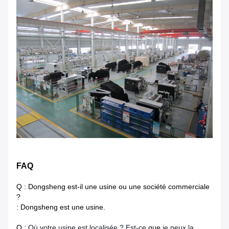
FAQ
Q : Dongsheng est-il une usine ou une société commerciale
?
: Dongsheng est une usine.
Q :
Où votre usine est localisée ? Est-ce
que
je peux la