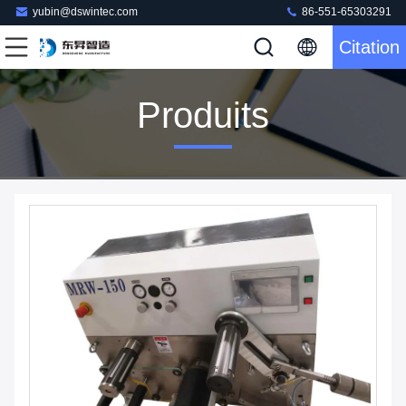
yubin@dswintec.com
86-551-65303291
Citation
Produits