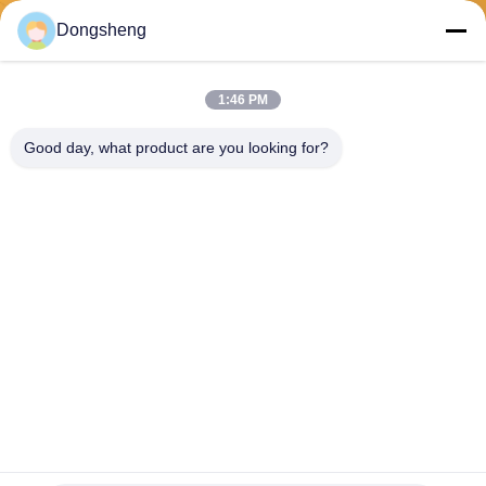
Envoyer
Dongsheng
1:46 PM
Good day, what product are you looking for?
Hefei Dongsheng Machinery Technology
Co., Ltd
yubin@dswintec.com
86-551-65303291
No.2606, route de Jixian, zo
ne de développement écono
mique, Hefei, Anhui, Chine
Chine Bonne qualité Machine de Rewinder de film Le fournisseur. 2026