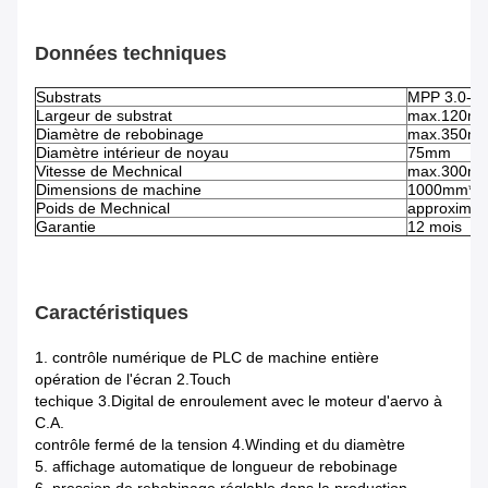
Données techniques
Substrats
MPP 3.0-1
Largeur de substrat
max.120m
Diamètre de rebobinage
max.350m
Diamètre intérieur de noyau
75mm
Vitesse de Mechnical
max.300m/
Dimensions de machine
1000mm*8
Poids de Mechnical
approximat
Garantie
12 mois
Caractéristiques
1. contrôle numérique de PLC de machine entière
opération de l'écran 2.Touch
techique 3.Digital de enroulement avec le moteur d'aervo à
C.A.
contrôle fermé de
la
tension
4.Winding
et du diamètre
5. affichage automatique de longueur de rebobinage