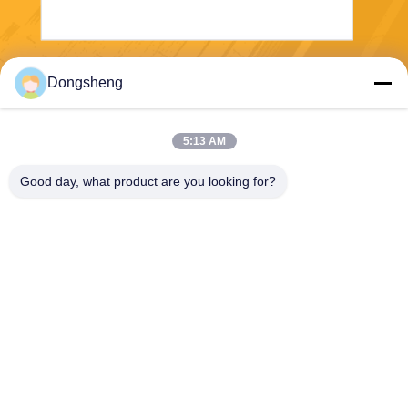
Envoyer
Dongsheng
5:13 AM
Good day, what product are you looking for?
Hefei Dongsheng Machinery Technology
Co., Ltd
yubin@dswintec.com
86-551-65303291
No.2606, route de Jixian, zo
ne de développement écono
mique, Hefei, Anhui, Chine