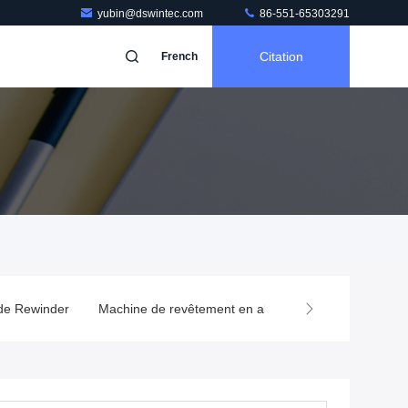
yubin@dswintec.com
86-551-65303291
Citation
French
 de Rewinder
Machine de revêtement en aluminium
Condensate