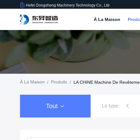
Hefei Dongsheng Machinery Technology Co., Ltd
À La Maison
Produ
À La Maison
Produits
/
/
LA CHINE Machine De Revêtemen
Tout
Le type:
Machine de Rewinder de fil