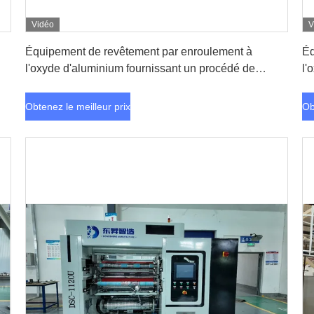
Vidéo
V
Obtenez le meilleur prix
Équipement de revêtement par enroulement à
Éq
l'oxyde d'aluminium fournissant un procédé de
l'
revêtement sous vide pour la production de films
re
conducteurs et de films de protection
co
Obtenez le meilleur prix
Ob