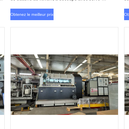
entraînement CNC et porte-couteau électrique
de
év
Obtenez le meilleur prix
Ob