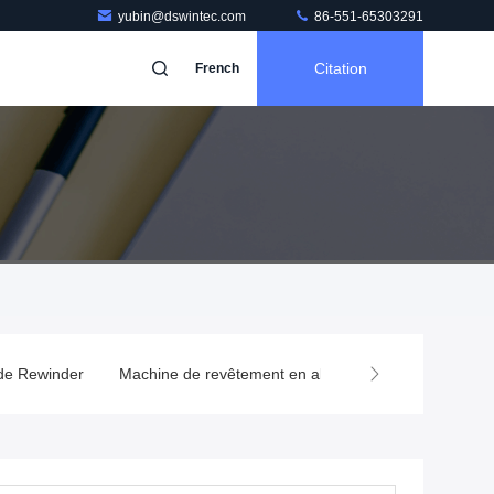
yubin@dswintec.com
86-551-65303291
Citation
French
 de Rewinder
Machine de revêtement en aluminium
Condensate