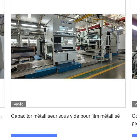
Vidéo
V
Obtenez le meilleur prix
m
Capacitor métalliseur sous vide pour film métallisé
Co
pr