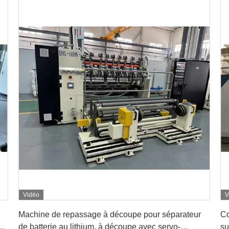
Vidéo
V
Obtenez le meilleur prix
Machine de repassage à découpe pour séparateur
Co
au
de batterie au lithium, à découpe avec servo-
su