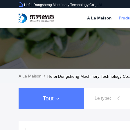
Hefei Dongsheng Machinery Technology Co., Ltd
À La Maison
Produ
À La Maison
/
Hefei Dongsheng Machinery Technology Co., 
Tout
Le type:
Machine de Rewinder de fil