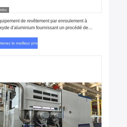
idéo
Obtenez le meilleur prix
uipement de revêtement par enroulement à
oxyde d'aluminium fournissant un procédé de
vêtement sous vide pour la production de films
nducteurs et de films de protection
tenez le meilleur prix