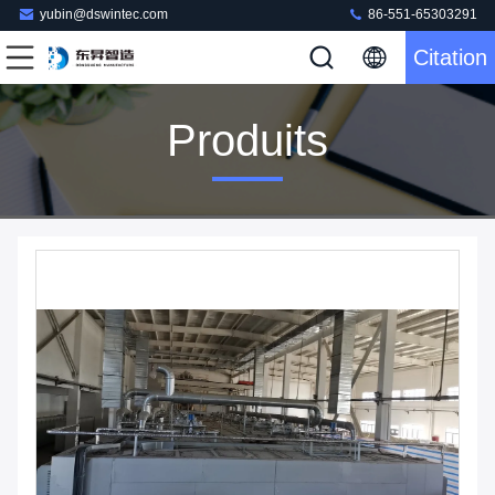
yubin@dswintec.com
86-551-65303291
Citation
Produits