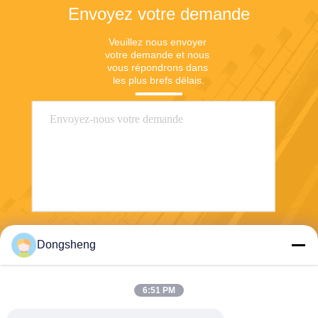
Envoyez votre demande
Veuillez nous envoyer 
votre demande et nous 
vous répondrons dans 
les plus brefs délais.
Envoyer
Dongsheng
6:51 PM