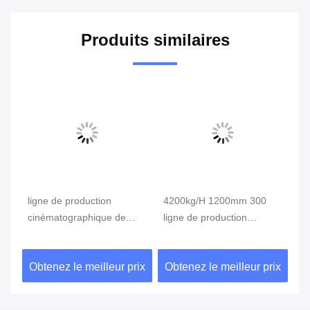
Produits similaires
ligne de production
4200kg/H 1200mm 300
47
cinématographique de
ligne de production
BO
2000N 1450mm 300um
cinématographique du
li
BOPP
micron BOPP
in
ix
Obtenez le meilleur prix
Obtenez le meilleur prix
Ob