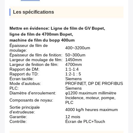
Les spécifications
Mettre en évidence:
Ligne de film de GV Bopet
,
ligne de film de 4700mm Bopet
,
machine de film du bopp 400um
Épaisseur de film de
400~3200um
moulage:
Épaisseur de film de finition:
50~300um
Largeur de moulage de film:
1450mm
Largeur de finition de film:
4700mm
Rapport de DM:
1:1-1:4
Rapport du TD:
1:2-1 : 5
Écran tactile:
Siemens
Mode d'autobus:
PROFINET, DP DE PROFIBUS
PLC:
Siemens
Diamètre d'enroulement:
φ1200 maximum millimètre
Incidence, moteur, pompe,
Composants de noyau:
PLC
Sortie principale
4000 kg/h heures maximum
d'extrudeuse:
Garantie:
12 mois
Contrôle:
Écran de PLC+Touch