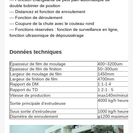
double bobinier de position
--- Distancez et fonction de enroulement
--- Fonction de déroulement
--- Coupure de la chute avec le couteau rond
--- Fonctions réservées : fonction de surveillance en ligne,
fonction ultrasonique de dépoussiérage
Données techniques
Épaisseur de film de moulage
400~3200um
Épaisseur de film de finition
50~300um
Largeur de moulage de film
1450mm
Largeur de finition de film
4700mm
Rapport de DM
1:1-1:4
Rapport du TD
1:2-1 : 5
Vitesse de production
max140m/minute
4000 kg/h heures
Sortie principale d'extrudeuse
Sous sortie d'extrudeuse
1000 kg/h heures
Diamètre de enroulement
φ1200 maximum mi