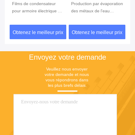
Films de condensateur
Production par évaporation
Éq
pour armoire électrique à
des métaux de l'eau
Év
de
plusieurs couches de
polymère
Pr
polymère à eau de
l'
ix
Obtenez le meilleur prix
Obtenez le meilleur prix
Ob
diamètre de rouleau de
800 mm
Envoyez votre demande
Veuillez nous envoyer 
votre demande et nous 
vous répondrons dans 
les plus brefs délais.