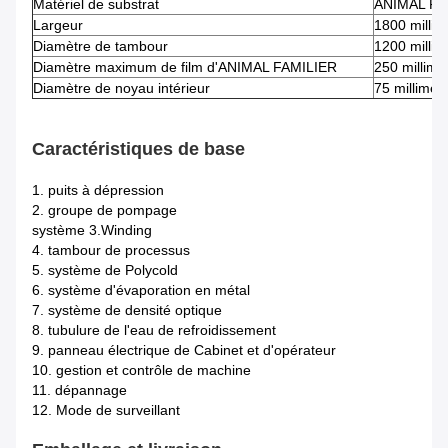
Matériel de substrat
ANIMAL FAM
Largeur
1800 millim
Diamètre de tambour
1200 millim
Diamètre maximum de film d'ANIMAL FAMILIER
250 millimè
Diamètre de noyau intérieur
75 millimèt
Caractéristiques de base
1. puits à dépression
2. groupe de pompage
système 3.Winding
4. tambour de processus
5. système de Polycold
6. système d'évaporation en métal
7. système de densité optique
8. tubulure de l'eau de refroidissement
9. panneau électrique de Cabinet et d'opérateur
10. gestion et contrôle de machine
11. dépannage
12. Mode de surveillant