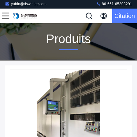
yubin@dswintec.com
86-551-65303291
Citation
Produits