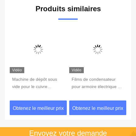
Produits similaires
Vidéo
Vidéo
Vi
Machine de dépôt sous
Films de condensateur
Pr
de
vide pour le cuivre
pour armoire électrique à
de
Matériau de production de
plusieurs couches de
po
polymère
polymère à eau de
ix
Obtenez le meilleur prix
Obtenez le meilleur prix
Ob
diamètre de rouleau de
800 mm
Envoyez votre demande