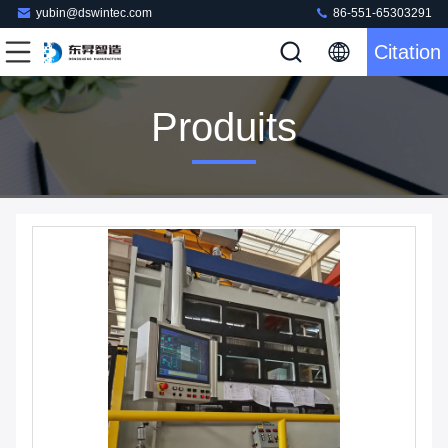
yubin@dswintec.com
86-551-65303291
Citation
Produits