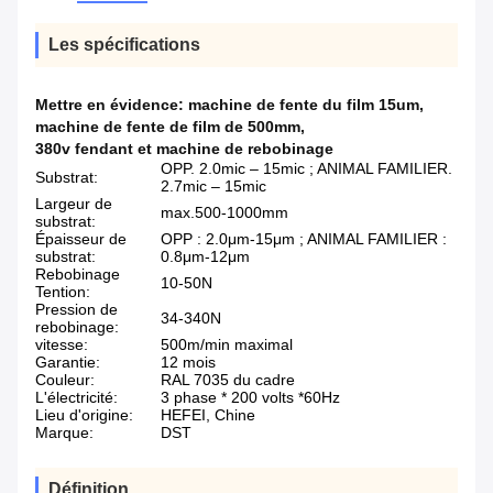
Les spécifications
Mettre en évidence:
machine de fente du film 15um
,
machine de fente de film de 500mm
,
380v fendant et machine de rebobinage
OPP. 2.0mic – 15mic ; ANIMAL FAMILIER.
Substrat:
2.7mic – 15mic
Largeur de
max.500-1000mm
substrat:
Épaisseur de
OPP : 2.0μm-15μm ; ANIMAL FAMILIER :
substrat:
0.8μm-12μm
Rebobinage
10-50N
Tention:
Pression de
34-340N
rebobinage:
vitesse:
500m/min maximal
Garantie:
12 mois
Couleur:
RAL 7035 du cadre
L'électricité:
3 phase * 200 volts *60Hz
Lieu d'origine:
HEFEI, Chine
Marque:
DST
Définition