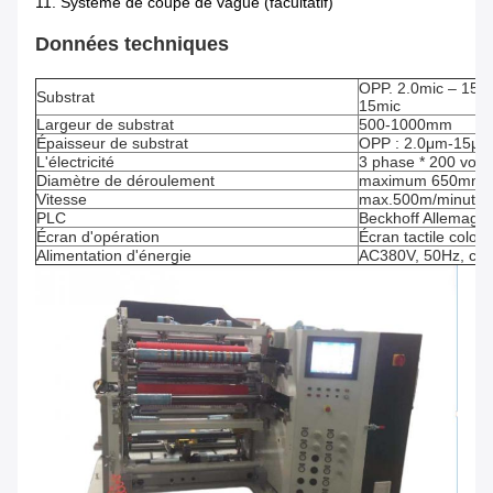
11. Système de coupe de vague (facultatif)
Données techniques
OPP. 2.0mic – 15m
Substrat
15mic
Largeur de substrat
500-1000mm
Épaisseur de substrat
OPP : 2.0μm-15μm
L'électricité
3 phase * 200 volt
Diamètre de déroulement
maximum 650mm
Vitesse
max.500m/minute
PLC
Beckhoff Allemagn
Écran d'opération
Écran tactile color
Alimentation d'énergie
AC380V, 50Hz, cour