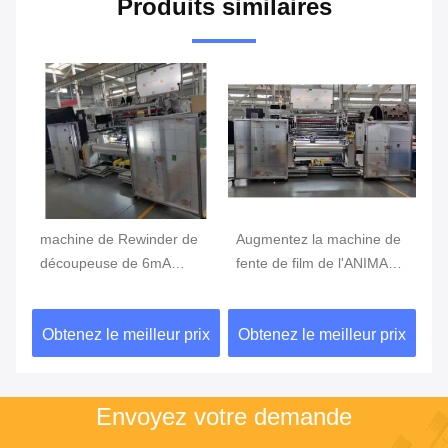
Produits similaires
de
machine de Rewinder de
Augmentez la machine de
Ma
mm
découpeuse de 6mA
fente de film de l'ANIMAL
dé
500mm 380V 60Hz,
FAMILIER 4.5mm Bopp de
de
machine de rebobinage de
rouleau
à 
ix
Obtenez le meilleur prix
Obtenez le meilleur prix
Ob
feuille de plastique
dé
Envoyez votre demande