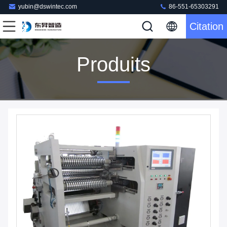
yubin@dswintec.com
86-551-65303291
Citation
Produits