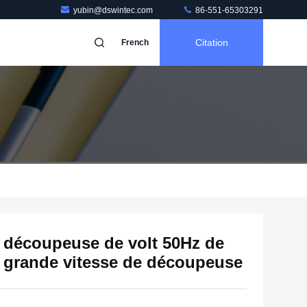
yubin@dswintec.com
86-551-65303291
Citation
French
 découpeuse de volt 50Hz de
 grande vitesse de découpeuse