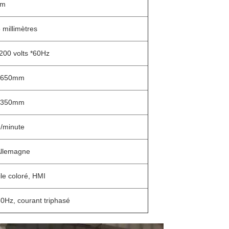
mm
 millimètres
200 volts *60Hz
 650mm
 350mm
/minute
Allemagne
ile coloré, HMI
0Hz, courant triphasé