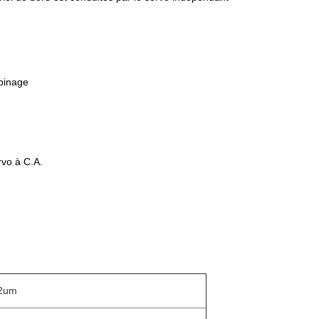
obinage
rvo à C.A.
12um