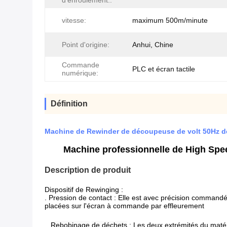
d'enroulement.:
vitesse:
maximum 500m/minute
Point d'origine:
Anhui, Chine
Commande
PLC et écran tactile
numérique:
Définition
Machine de Rewinder de découpeuse de volt 50Hz d
Machine professionnelle de High Spee
Description de produit
Dispositif de Rewinging :
.
Pression de contact 
:
 Elle est avec précision commandée
placées sur l'écran à commande par effleurement
.
Rebobinage
de déchets
: Les deux extrémités du matér