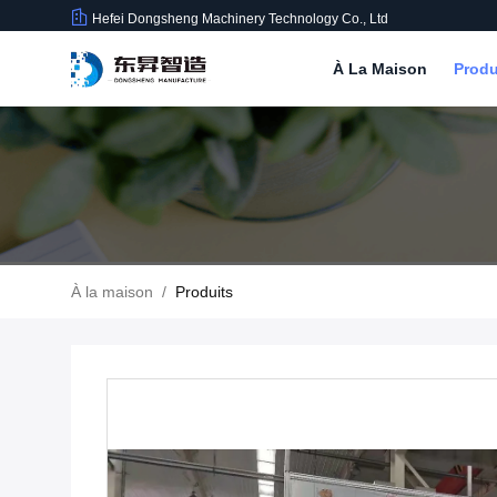
Hefei Dongsheng Machinery Technology Co., Ltd
À La Maison
Produ
À la maison
/
Produits