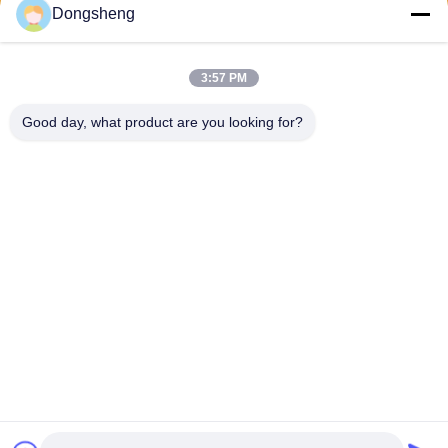
Dongsheng
Veuillez nous envoyer 
votre demande et nous 
vous répondrons dans 
les plus brefs délais.
3:57 PM
Good day, what product are you looking for?
Envoyer