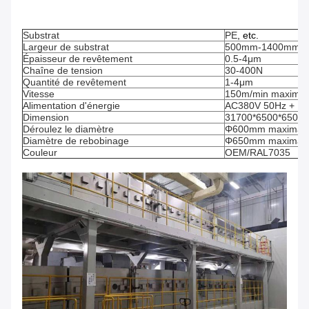
Substrat
PE
, etc.
Largeur de substrat
500mm-1400mm
Épaisseur de revêtement
0.5-4μm
Chaîne de tension
30-400N
Quantité de revêtement
1-4μm
Vitesse
150m/min maximal
Alimentation d'énergie
AC380V 50Hz + P
Dimension
31700*6500*6500
Déroulez le diamètre
Φ600mm maximal
Diamètre de rebobinage
Φ650mm maximal
Couleur
OEM/RAL7035