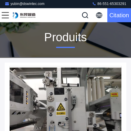
yubin@dswintec.com
86-551-65303291
Citation
Produits