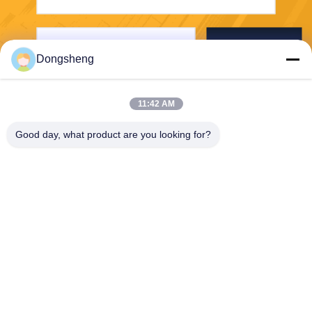
Envoyer
Dongsheng
11:42 AM
Good day, what product are you looking for?
Hefei Dongsheng Machinery Technology
Co., Ltd
yubin@dswintec.com
86-551-65303291
No.2606, route de Jixian, zo
ne de développement écono
mique, Hefei, Anhui, Chine