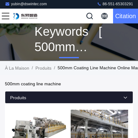
yubin@dswintec.com
86-551-65303291
Citation
Keywords [
500mm
Coating Line
/
/
500mm Coating Line Machine Online Man
À La Maison
Produits
Machine ]
500mm coating line machine
Match 13
Produits
Produits