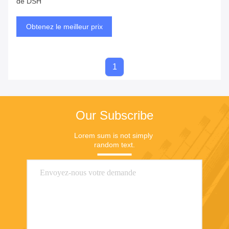
de DSH
Obtenez le meilleur prix
1
Our Subscribe
Lorem sum is not simply 
random text.