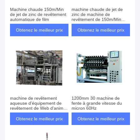
Machine chaude 150m/Min
machine chaude de jet de
de jet de zinc de revêtement
zinc de machine de
automatique de film
revêtement de 150m/Min
Film Coating Machine
Electrode
Obtenez le meilleur prix
Obtenez le meilleur prix
machine de revêtement
1200mm 30 machine de
aqueuse d'équipement de
fente à grande vitesse du
revêtement de Web d'animal
micron 60Hz
familier de machine de
revêtement d'électrode de
Obtenez le meilleur prix
Obtenez le meilleur prix
500mm