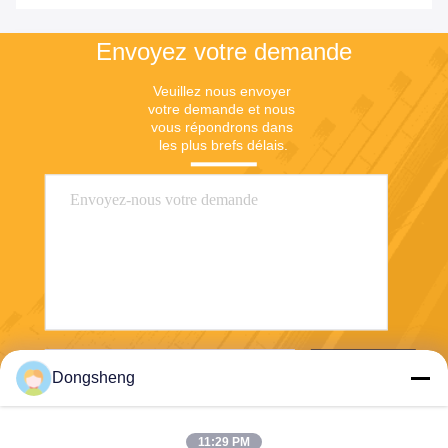
Envoyez votre demande
Veuillez nous envoyer 
votre demande et nous 
vous répondrons dans 
les plus brefs délais.
Envoyer
Dongsheng
11:29 PM