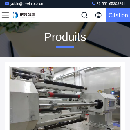
yubin@dswintec.com
86-551-65303291
Citation
Produits