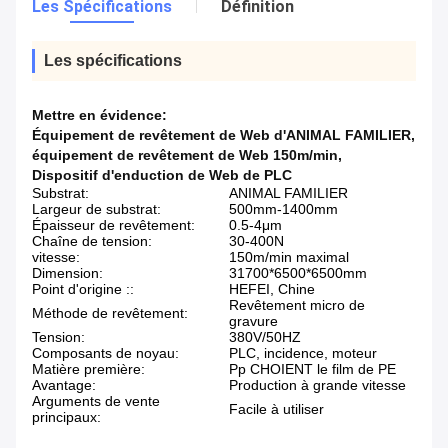
Les Spécifications
Définition
Les spécifications
Mettre en évidence:
Équipement de revêtement de Web d'ANIMAL FAMILIER
,
équipement de revêtement de Web 150m/min
,
Dispositif d'enduction de Web de PLC
Substrat:
ANIMAL FAMILIER
Largeur de substrat:
500mm-1400mm
Épaisseur de revêtement:
0.5-4μm
Chaîne de tension:
30-400N
vitesse:
150m/min maximal
Dimension:
31700*6500*6500mm
Point d'origine ::
HEFEI, Chine
Revêtement micro de
Méthode de revêtement:
gravure
Tension:
380V/50HZ
Composants de noyau:
PLC, incidence, moteur
Matière première:
Pp CHOIENT le film de PE
Avantage:
Production à grande vitesse
Arguments de vente
Facile à utiliser
principaux: