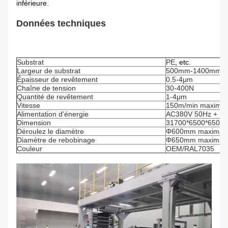
inférieure.
Données techniques
Substrat
PE
, etc.
Largeur de substrat
500mm-1400mm
Épaisseur de revêtement
0.5-4μm
Chaîne de tension
30-400N
Quantité de revêtement
1-4μm
Vitesse
150m/min maximal
Alimentation d'énergie
AC380V 50Hz + P
Dimension
31700*6500*6500
Déroulez le diamètre
Φ600mm maximal
Diamètre de rebobinage
Φ650mm maximal
Couleur
OEM/RAL7035