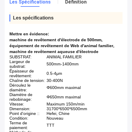
Les Spécifications
Définition
Les spécifications
Mettre en évidence:
machine de revêtement d'électrode de 500mm
,
équipement de revêtement de Web d'animal familier
,
machine de revêtement aqueuse d'électrode
SUBSTRAT:
ANIMAL FAMILIER
Largeur de
500mm-1400mm
substrat:
Épaisseur de
0.5-4μm
revêtement:
Chaîne de tension:
30-400N
Déroulez le
Φ600mm maximal
diamètre:
Diamètre de
Φ650mm maximal
rebobinage:
Vitesse:
Maximum 150m/min
Dimension:
31700*6500*6500mm
Point d'origine ::
Hefei, Chine
Condition:
Nouveau
Terme de
TTT
paiement: