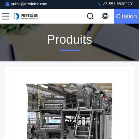
yubin@dswintec.com
86-551-65303291
Citation
Produits