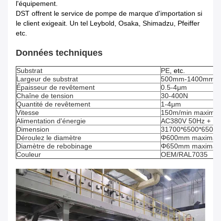
l'équipement.
DST offrent le service de pompe de marque d'importation si
le client exigeait. Un tel Leybold, Osaka, Shimadzu, Pfeiffer
etc.
Données techniques
Substrat
PE
, etc.
Largeur de substrat
500mm-1400mm
Épaisseur de revêtement
0.5-4μm
Chaîne de tension
30-400N
Quantité de revêtement
1-4μm
Vitesse
150m/min maximal
Alimentation d'énergie
AC380V 50Hz + P
Dimension
31700*6500*6500
Déroulez le diamètre
Φ600mm maximal
Diamètre de rebobinage
Φ650mm maximal
Couleur
OEM/RAL7035