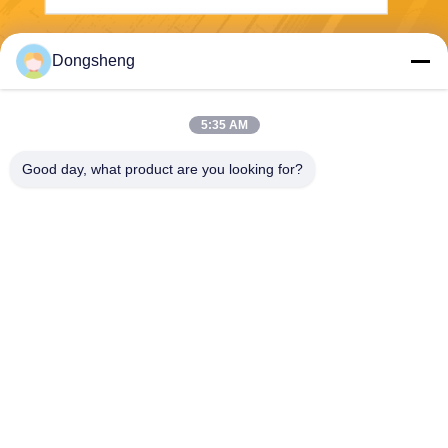
Envoyer
Dongsheng
5:35 AM
Good day, what product are you looking for?
Hefei Dongsheng Machinery Technology
Co., Ltd
yubin@dswintec.com
86-551-65303291
No.2606, route de Jixian, zo
ne de développement écono
mique, Hefei, Anhui, Chine