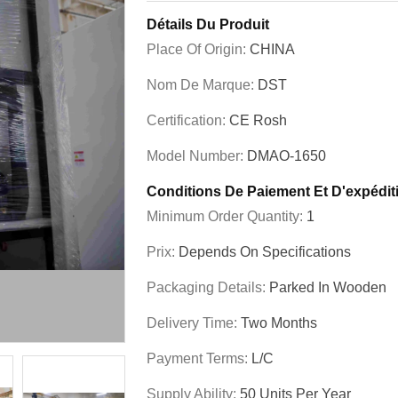
Détails Du Produit
Place Of Origin:
CHINA
Nom De Marque:
DST
Certification:
CE Rosh
Model Number:
DMAO-1650
Conditions De Paiement Et D'expédit
Minimum Order Quantity:
1
Prix:
Depends On Specifications
Packaging Details:
Parked In Wooden
Delivery Time:
Two Months
Payment Terms:
L/C
Supply Ability:
50 Units Per Year