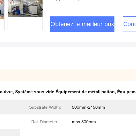
Obtenez le meilleur prix
Cont
cuivre
,
Système sous vide Équipement de métallisation
,
Équipeme
Substrate Width:
500mm-2450mm
Roll Diameter:
max.800mm