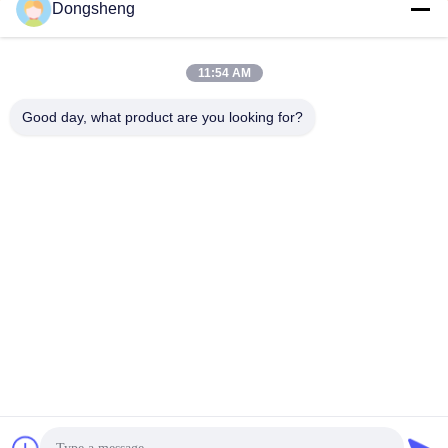
Dongsheng
11:54 AM
Good day, what product are you looking for?
Hefei Dongsheng Machinery Technology
Co., Ltd
yubin@dswintec.com
86-551-65303291
No.2606, route de Jixian, zo
ne de développement écono
mique, Hefei, Anhui, Chine
Chine Bonne qualité Machine de Rewinder de film Le fournisseur. 2026
Hefei Dongsheng Machinery Technology Co., Ltd Tous les droits réservés.