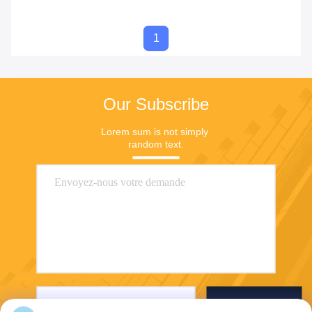
1
Our Subscribe
Lorem sum is not simply 
random text.
Envoyer