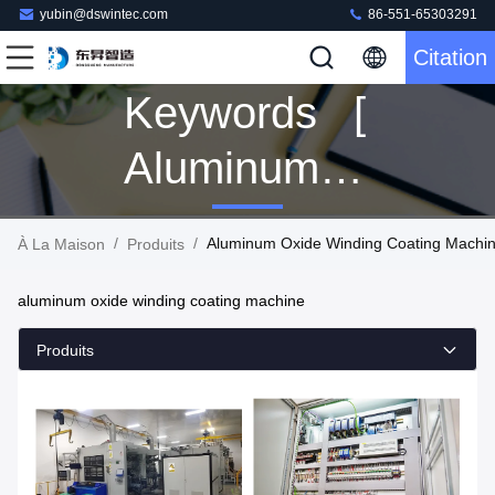
yubin@dswintec.com
86-551-65303291
Citation
Keywords [
Aluminum
Oxide
/
/
Aluminum Oxide Winding Coating Machin
À La Maison
Produits
Winding
aluminum oxide winding coating machine
Coating
Produits
Machine ]
Match 3