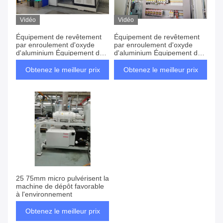
Produits
Vidéo
Vidéo
Équipement de revêtement
Équipement de revêtement
par enroulement d'oxyde
par enroulement d'oxyde
d'aluminium Équipement de
d'aluminium Équipement de
revêtement par enroulement
métallisation de
sous vide de cuivre /
cuivre/aluminium par
Obtenez le meilleur prix
Obtenez le meilleur prix
aluminium
enroulement sous vide
25 75mm micro pulvérisent la
machine de dépôt favorable
à l'environnement
Obtenez le meilleur prix