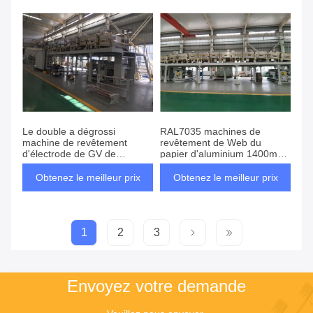
Le double a dégrossi
RAL7035 machines de
machine de revêtement
revêtement de Web du
d'électrode de GV de
papier d'aluminium 1400mm,
500mm, machine de
petit pain pour rouler la
revêtement automatique
machine de revêtement
Obtenez le meilleur prix
Obtenez le meilleur prix
1
2
3
Envoyez votre demande