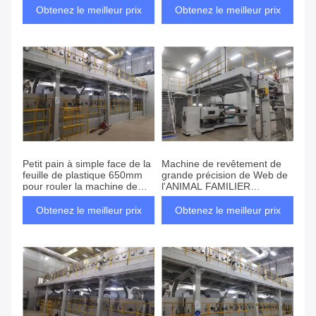
dispositif d'enduction
automatique
Obtenez le meilleur prix
Obtenez le meilleur prix
Petit pain à simple face de la
Machine de revêtement de
feuille de plastique 650mm
grande précision de Web de
pour rouler la machine de
l'ANIMAL FAMILIER
revêtement
1400mm, machine de
revêtement d'électrode
Obtenez le meilleur prix
Obtenez le meilleur prix