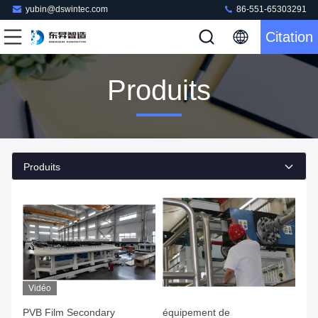
yubin@dswintec.com
86-551-65303291
Citation
Produits
Produits
Vidéo
PVB Film Secondary
équipement de