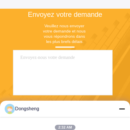
Envoyez votre demande
Veuillez nous envoyer 
votre demande et nous 
vous répondrons dans 
les plus brefs délais.
Envoyer
Dongsheng
2:32 AM