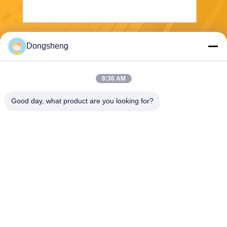
Envoyer
Dongsheng
8:36 AM
Good day, what product are you looking for?
Hefei Dongsheng Machinery Technology
Co., Ltd
yubin@dswintec.com
86-551-65303291
No.2606, route de Jixian, zo
ne de développement écono
mique, Hefei, Anhui, Chine