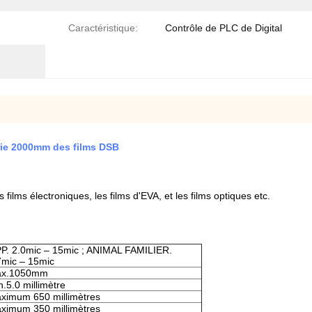
Caractéristique:
Contrôle de PLC de Digital
érie 2000mm des films DSB
ilms électroniques, les films d'EVA, et les films optiques etc.
P. 2.0mic – 15mic ; ANIMAL FAMILIER.
7mic – 15mic
x.1050mm
n.5.0 millimètre
ximum 650 millimètres
ximum 350 millimètres