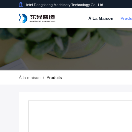
Hefei Dongsheng Machinery Technology Co., Ltd
À La Maison
Produ
À la maison
/
Produits