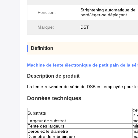
Strightening automatique de
Fonction:
bord/léger-se déplaçant
Marque:
DST
Définition
Machine de fente électronique de petit pain de la s
Description de produit
La fente-reiwinder de série de DSB est employée pour les f
Données techniques
OP
Substrats
2.
Largeur de substrat
ma
Fente des largeurs
mi
Déroulez le diamètre
ma
Diamètre de rebobinage
ma