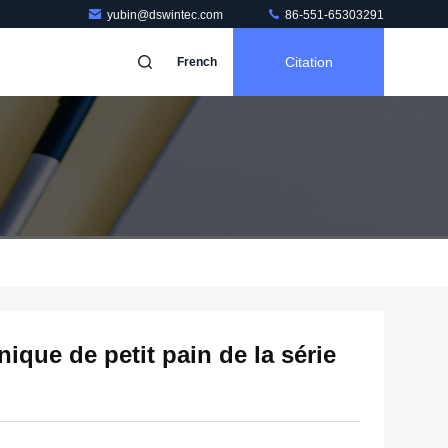
yubin@dswintec.com
86-551-65303291
Citation
French
ique de petit pain de la série