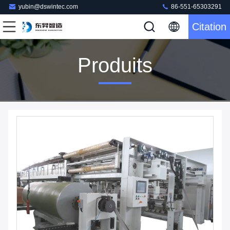
yubin@dswintec.com
86-551-65303291
Citation
Produits