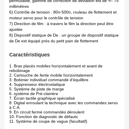
permutable, gamme de correction de déviation est de +/- 75
millimètres
6) Contrôle de tension : 80n-500n, rouleau de flottement et
moteur servo pour le contrôle de tension
7) Direction de film : à travers le film la direction peut être
ajustée
8) Dispositif statique de De : un groupe de dispositif statique
de De est équipé près du petit pain de flottement
Caractéristiques
1. Bras placés mobiles horizontalement et avant de
rebobinage
2. Cartouche de fente mobile horizontalement
3. Bobinier individuel commandé d'équilibre
4. Suppresseur électrostatique
5. Système de piste de marge
6. système de Pré-clairière
7. Écran tactile graphique spécialisé
8. Digital enroulant la technique avec les commandes servo
à C.A.
9. En circuit fermé commandés déroulent
10. Fonction de diagnostic de défauts
11. Système de coupe de vague (facultatif)