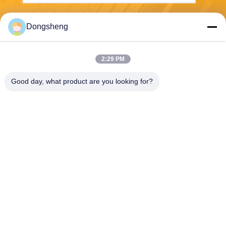
Envoyer
Dongsheng
2:29 PM
Good day, what product are you looking for?
Hefei Dongsheng Machinery Technology
Co., Ltd
yubin@dswintec.com
86-551-65303291
No.2606, route de Jixian, zo
ne de développement écono
mique, Hefei, Anhui, Chine