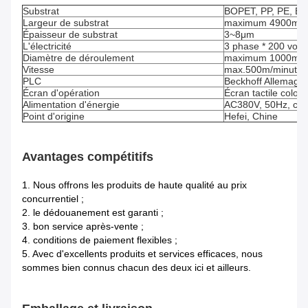
Substrat
BOPET, PP, PE, EV
Largeur de substrat
maximum 4900mm
Épaisseur de substrat
3~8μm
L'électricité
3 phase * 200 volt
Diamètre de déroulement
maximum 1000mm
Vitesse
max.500m/minute
PLC
Beckhoff Allemagn
Écran d'opération
Écran tactile color
Alimentation d'énergie
AC380V, 50Hz, cour
Point d'origine
Hefei, Chine
Avantages compétitifs
1.
Nous offrons les produits de haute qualité au prix
concurrentiel ;
2. le dédouanement est garanti ;
3. bon service après-vente ;
4. conditions de paiement flexibles ;
5. Avec d'excellents produits et services efficaces, nous
sommes bien connus chacun des deux ici et ailleurs.