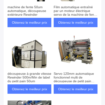
machine de fente 50um
Film automatique entraîné
automatique, découpeuse
par un moteur électrique
extérieure Rewinder
servo de la machine de fente
120mm 500mm
Obtenez le meilleur prix
Obtenez le meilleur prix
découpeuse à grande vitesse
Servo 120mm automatique
Rewinder 500m/Min de label
fonctionnel multi de
du petit pain 50um
découpeuse de petit pain
entraîné par un moteur
électrique
Obtenez le meilleur prix
Obtenez le meilleur prix