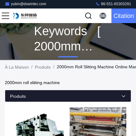
yubin@dswintec.com
86-551-65303291
Citation
Keywords [
2000mm
Roll Slitting
/
/
2000mm Roll Slitting Machine Online Ma
À La Maison
Produits
Machine ]
2000mm roll slitting machine
Match 19
Produits
Produits