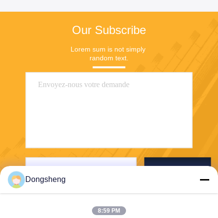
Our Subscribe
Lorem sum is not simply 
random text.
Envoyer
Dongsheng
8:59 PM