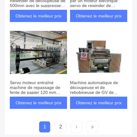
Rewinder de découpeuse de
par un moteur électrique
500mm avec le suppresseur
servo de rewinder de
électrostatique
découpeuse de découpeuse
120mm automatique
Obtenez le meilleur prix
Obtenez le meilleur prix
fonctionnelle multi de petit
pain
Servo moteur entraîné
Machine automatique de
machine de repassage de
découpeuse et de
fente de papier 120 mm
rebobineuse de GV de
automatique fente de rouleau
machine de rebobineuse de
découpeuse de 1000mm
Obtenez le meilleur prix
Obtenez le meilleur prix
1
2