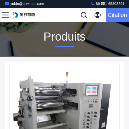
yubin@dswintec.com
86-551-65303291
Citation
Produits