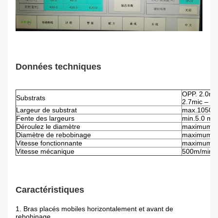
Données techniques
OPP. 2.0mi
Substrats
2.7mic – 1
Largeur de substrat
max.1050
Fente des largeurs
min.5.0 mil
Déroulez le diamètre
maximum 65
Diamètre de rebobinage
maximum 35
Vitesse fonctionnante
maximum 3
Vitesse mécanique
500m/min 
Caractéristiques
1. Bras placés mobiles horizontalement et avant de
rebobinage