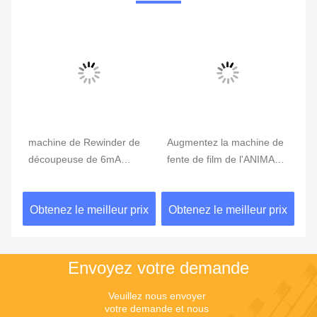
de
machine de Rewinder de
Augmentez la machine de
Ma
mm
découpeuse de 6mA
fente de film de l'ANIMAL
dé
500mm 380V 60Hz,
FAMILIER 4.5mm Bopp de
de
machine de rebobinage de
rouleau
à 
ix
Obtenez le meilleur prix
Obtenez le meilleur prix
Ob
feuille de plastique
dé
Envoyez votre demande
Veuillez nous envoyer 
votre demande et nous 