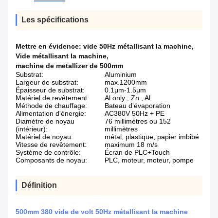
Les spécifications
Mettre en évidence:
vide 50Hz métallisant la machine
,
Vide métallisant la machine
,
machine de metallizer de 500mm
Substrat:
Aluminium
Largeur de substrat:
max.1200mm
Épaisseur de substrat:
0.1μm-1.5μm
Matériel de revêtement:
Al.only ; Zn., Al.
Méthode de chauffage:
Bateau d'évaporation
Alimentation d'énergie:
AC380V 50Hz + PE
Diamètre de noyau
76 millimètres ou 152
(intérieur):
millimètres
Matériel de noyau:
métal, plastique, papier imbibé
Vitesse de revêtement:
maximum 18 m/s
Système de contrôle:
Écran de PLC+Touch
Composants de noyau:
PLC, moteur, moteur, pompe
Définition
500mm 380 vide de volt 50Hz métallisant la machine