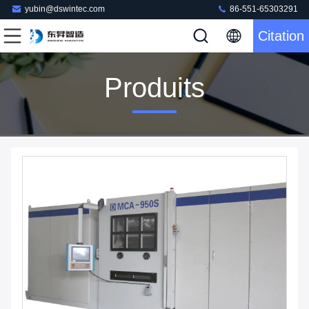
yubin@dswintec.com
86-551-65303291
Citation
Produits