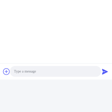
Envoyez votre demande
Veuillez nous envoyer 
votre demande et nous 
vous répondrons dans 
les plus brefs délais.
Envoyer
Photo
Video Call