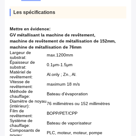
Les spécifications
Mettre en évidence:
GV métallisant la machine de revêtement
,
machine de revêtement de métallisation de 152mm
,
machine de métallisation de 76mm
Largeur de
max.1200mm
substrat:
Épaisseur de
0.1μm-1.5μm
substrat:
Matériel de
Al.only ; Zn., Al.
revêtement:
Vitesse de
maximum 18 m/s
revêtement:
Méthode de
Bateau d'évaporation
chauffage:
Diamètre de noyau
76 millimètres ou 152 millimètres
(intérieur):
Film de
BOPP/PET/CPP
revêtement:
Système de
Bateau de vaporisateur
chauffage:
Composants de
PLC, moteur, moteur, pompe
noyau: