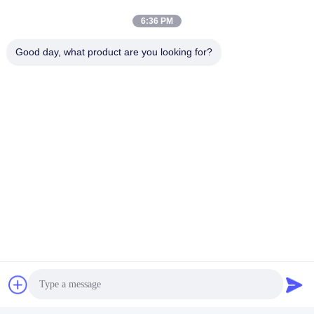
6:36 PM
Good day, what product are you looking for?
Envoyer
Hefei Dongsheng Machinery Technology
Co., Ltd
yubin@dswintec.com
86-551-65303291