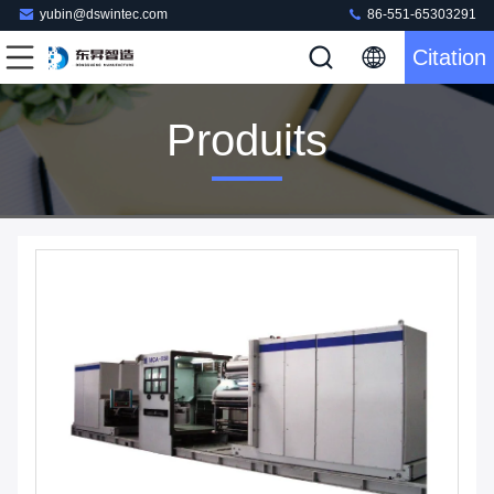
yubin@dswintec.com
86-551-65303291
Citation
Produits