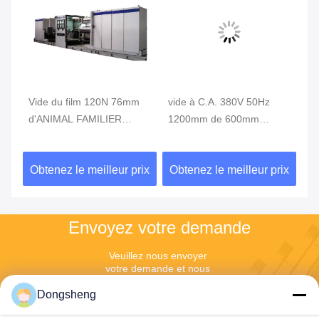
Vide du film 120N 76mm
vide à C.A. 380V 50Hz
ma
d'ANIMAL FAMILIER
1200mm de 600mm
de
métallisant la machine,
métallisant la machine
d
m
machine de métallisation
ix
Obtenez le meilleur prix
Obtenez le meilleur prix
Ob
sous vide
Envoyez votre demande
Veuillez nous envoyer 
votre demande et nous 
vous répondrons dans 
Dongsheng
les plus brefs délais.