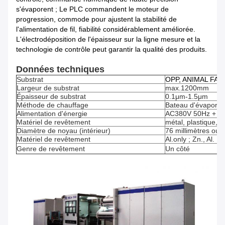
s'évaporent ; Le PLC commandent le moteur de
progression, commode pour ajustent la stabilité de
l'alimentation de fil, fiabilité considérablement améliorée.
L'électrodéposition de l'épaisseur sur la ligne mesure et la
technologie de contrôle peut garantir la qualité des produits.
Données techniques
Substrat
OPP, ANIMAL FAMIL
Largeur de substrat
max.1200mm
Épaisseur de substrat
0.1μm-1.5μm
Méthode de chauffage
Bateau d'évaporat
Alimentation d'énergie
AC380V 50Hz + P
Matériel de revêtement
métal, plastique, p
Diamètre de noyau (intérieur)
76 millimètres ou 
Matériel de revêtement
Al.only ; Zn., Al.
Genre de revêtement
Un côté