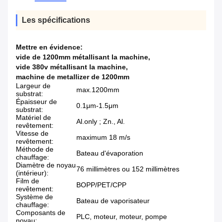
Les spécifications
Mettre en évidence:
vide de 1200mm métallisant la machine
,
vide 380v métallisant la machine
,
machine de metallizer de 1200mm
Largeur de
max.1200mm
substrat:
Épaisseur de
0.1μm-1.5μm
substrat:
Matériel de
Al.only ; Zn., Al.
revêtement:
Vitesse de
maximum 18 m/s
revêtement:
Méthode de
Bateau d'évaporation
chauffage:
Diamètre de noyau
76 millimètres ou 152 millimètres
(intérieur):
Film de
BOPP/PET/CPP
revêtement:
Système de
Bateau de vaporisateur
chauffage:
Composants de
PLC, moteur, moteur, pompe
noyau: