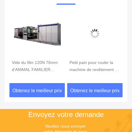
e du film 120N 76mm
Petit pain pour rouler la
machine de 
NIMAL FAMILIER
machine de revêtement de
des métaux 
llisant la machine,
métallisation de 8m/S
de 15um 15
ine de métallisation
152mm
enez le meilleur prix
Obtenez le meilleur prix
Obtenez le 
 vide
Envoyez votre demande
Veuillez nous envoyer 
votre demande et nous 