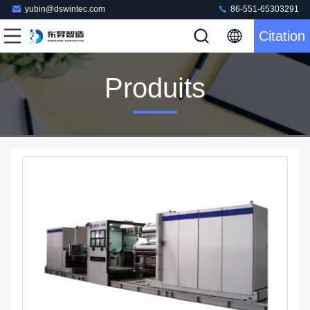
yubin@dswintec.com
86-551-65303291
Citation
Produits