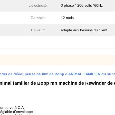
L'électricité:
3 phase * 200 volts *60Hz
Garantie:
12 mois
Couleur:
adapté aux besoins du client
winder de découpeuse de film de Bopp d'ANIMAL FAMILIER du sub
animal familier de Bopp mn machine de Rewinder de d
ur servo à C.A.
réglable d'enveloppe