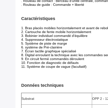
. Rouleau de contact : Berceau d'unité centrale, comma
. Rouleau de guide : Commande + liberté
Caractéristiques
1. Bras placés mobiles horizontalement et avant de reb
2. Cartouche de fente mobile horizontalement
3. Bobinier individuel commandé d'équilibre
4. Suppresseur électrostatique
5. Système de piste de marge
6. système de Pré-clairière
7. Écran tactile graphique spécialisé
8. Digital enroulant la technique avec les commandes se
9. En circuit fermé commandés déroulent
10. Fonction de diagnostic de défauts
11. Système de coupe de vague (facultatif)
Données techniques
Substrat
OPP 2 - 