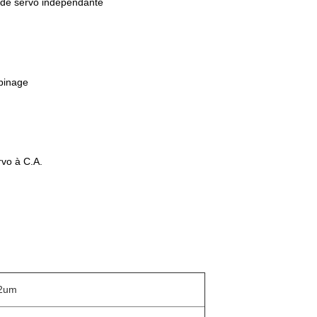
nde servo indépendante
obinage
rvo à C.A.
12um