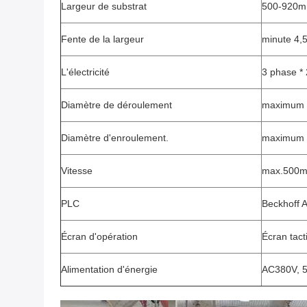
Largeur de substrat
500-920
Fente de la largeur
minute 4,5
L'électricité
3 phase * 
Diamètre de déroulement
maximum
Diamètre d'enroulement.
maximum
Vitesse
max.500m
PLC
Beckhoff 
Écran d'opération
Écran tact
Alimentation d'énergie
AC380V, 5