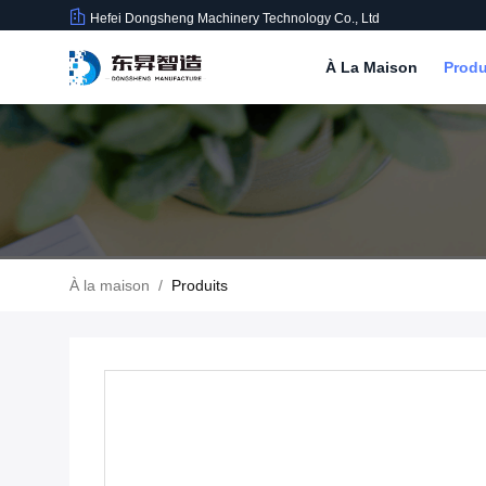
Hefei Dongsheng Machinery Technology Co., Ltd
À La Maison
Produ
À la maison
/
Produits