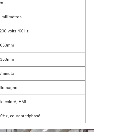
mm
 millimètres
200 volts *60Hz
 650mm
 350mm
/minute
Allemagne
ile coloré, HMI
0Hz, courant triphasé