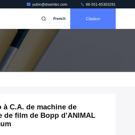
yubin@dswintec.com
86-551-65303291
Citation
French
o à C.A. de machine de
 de film de Bopp d'ANIMAL
2um