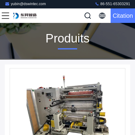
yubin@dswintec.com
86-551-65303291
Citation
Produits