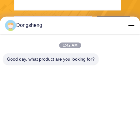
Envoyer
Dongsheng
1:42 AM
Good day, what product are you looking for?
Hefei Dongsheng Machinery Technology
Co., Ltd
yubin@dswintec.com
86-551-65303291
No.2606, route de Jixian, zo
ne de développement écono
mique, Hefei, Anhui, Chine