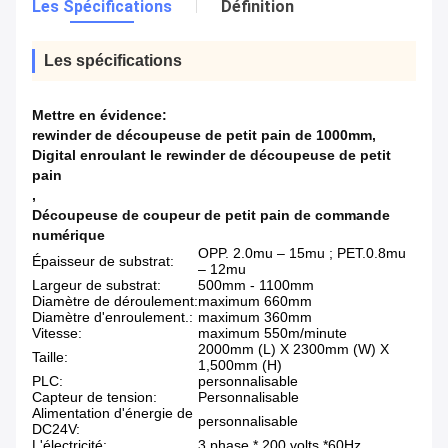
Les Spécifications
Définition
Les spécifications
Mettre en évidence:
rewinder de découpeuse de petit pain de 1000mm
,
Digital enroulant le rewinder de découpeuse de petit
pain
,
Découpeuse de coupeur de petit pain de commande
numérique
OPP. 2.0mu – 15mu ; PET.0.8mu
Épaisseur de substrat:
– 12mu
Largeur de substrat:
500mm - 1100mm
Diamètre de déroulement:
maximum 660mm
Diamètre d'enroulement.:
maximum 360mm
Vitesse:
maximum 550m/minute
2000mm (L) X 2300mm (W) X
Taille:
1,500mm (H)
PLC:
personnalisable
Capteur de tension:
Personnalisable
Alimentation d'énergie de
personnalisable
DC24V:
L'électricité:
3 phase * 200 volts *60Hz