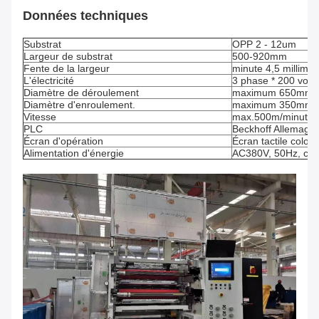
Données techniques
Substrat
OPP 2 - 12um
Largeur de substrat
500-920mm
Fente de la largeur
minute 4,5 millimèt
L'électricité
3 phase * 200 volt
Diamètre de déroulement
maximum 650mm
Diamètre d'enroulement.
maximum 350mm
Vitesse
max.500m/minute
PLC
Beckhoff Allemagn
Écran d'opération
Écran tactile color
Alimentation d'énergie
AC380V, 50Hz, cour