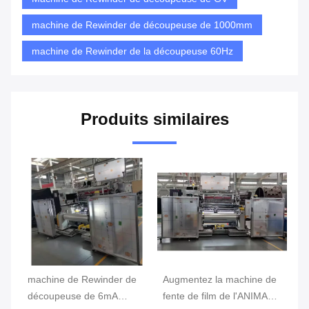
machine de Rewinder de découpeuse de 1000mm
machine de Rewinder de la découpeuse 60Hz
Produits similaires
de
machine de Rewinder de
Augmentez la machine de
Ma
mm
découpeuse de 6mA
fente de film de l'ANIMAL
dé