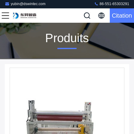
yubin@dswintec.com
86-551-65303291
Citation
Produits