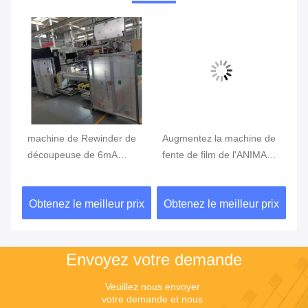
de
machine de Rewinder de
Augmentez la machine de
Ma
mm
découpeuse de 6mA
fente de film de l'ANIMAL
dé
500mm 380V 60Hz,
FAMILIER 4.5mm Bopp de
de
machine de rebobinage de
rouleau
à 
ix
Obtenez le meilleur prix
Obtenez le meilleur prix
Ob
feuille de plastique
dé
Envoyez votre demande
Veuillez nous envoyer 
votre demande et nous 