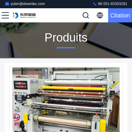
yubin@dswintec.com
86-551-65303291
Citation
Produits