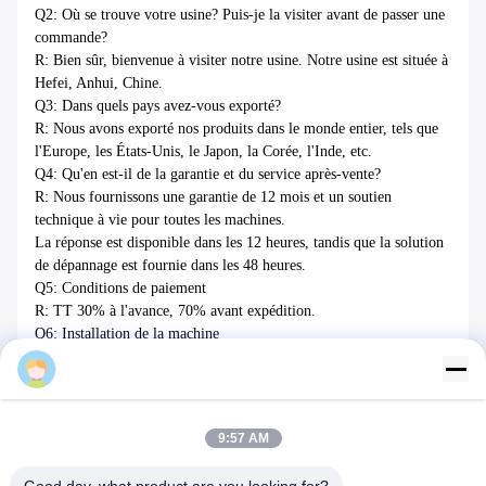
Q2: Où se trouve votre usine? Puis-je la visiter avant de passer une
commande?
R: Bien sûr, bienvenue à visiter notre usine. Notre usine est située à
Hefei, Anhui, Chine.
Q3: Dans quels pays avez-vous exporté?
R: Nous avons exporté nos produits dans le monde entier, tels que
l'Europe, les États-Unis, le Japon, la Corée, l'Inde, etc.
Q4: Qu'en est-il de la garantie et du service après-vente?
R: Nous fournissons une garantie de 12 mois et un soutien
technique à vie pour toutes les machines.
La réponse est disponible dans les 12 heures, tandis que la solution
de dépannage est fournie dans les 48 heures.
Q5: Conditions de paiement
R: TT 30% à l'avance, 70% avant expédition.
Q6: Installation de la machine
R: Nous pourrions assigner le technicien au lieu pour l'installation
Dongsheng
sur place si le client le demande.
Tags:
9:57 AM
Machine de Rewinder de découpeuse de GV