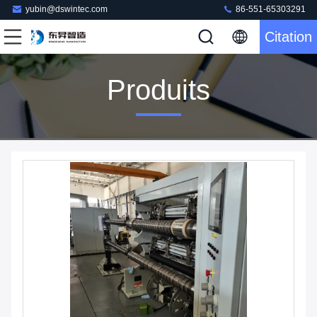
yubin@dswintec.com
86-551-65303291
Citation
Produits