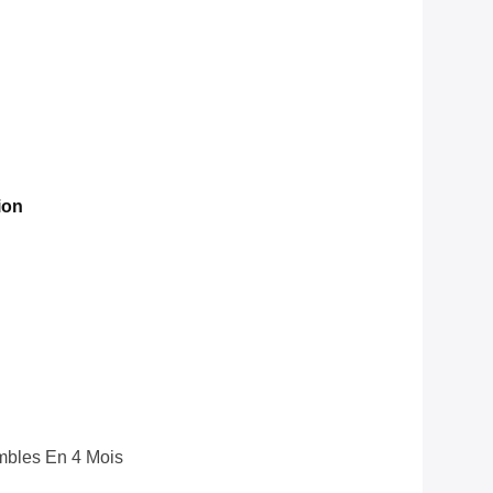
ion
bles En 4 Mois