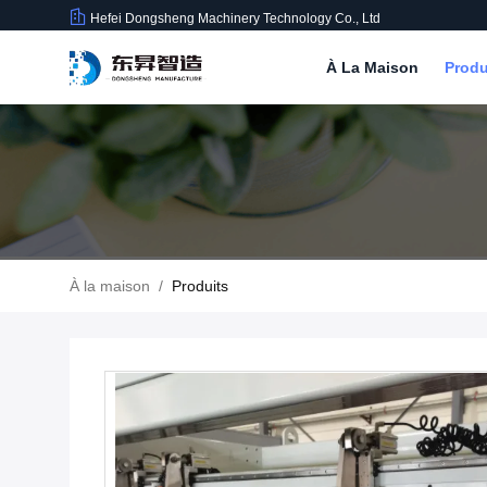
Hefei Dongsheng Machinery Technology Co., Ltd
À La Maison
Produ
À la maison
/
Produits