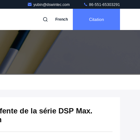
yubin@dswintec.com
86-551-65303291
Citation
French
fente de la série DSP Max.
m