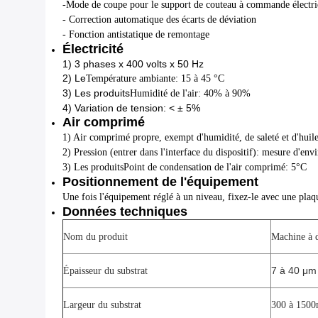
-Mode de coupe pour le support de couteau à commande électriq
- Correction automatique des écarts de déviation
- Fonction antistatique de remontage
Électricité
1) 3 phases x 400 volts x 50 Hz
2) Le
Température ambiante: 15 à 45 °C
3) Les produits
Humidité de l'air: 40% à 90%
4) Variation de tension: < ± 5%
Air comprimé
1) Air comprimé propre, exempt d'humidité, de saleté et d'huil
2) Pression (entrer dans l'interface du dispositif): mesure d'env
3) Les produits
Point de condensation de l'air comprimé: 5°C
Positionnement de l'équipement
Une fois l'équipement réglé à un niveau, fixez-le avec une plaqu
Données techniques
Nom du produit
Machine à 
7 à 40 μm
Épaisseur du substrat
Largeur du substrat
300 à 1500