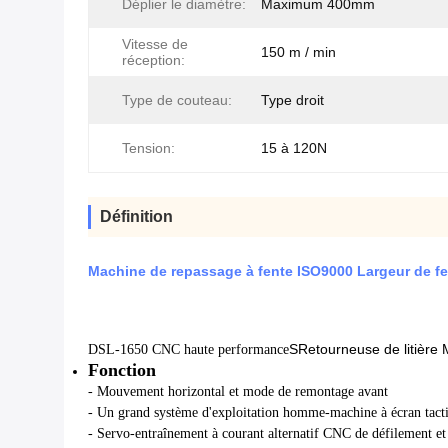
Déplier le diamètre:
Maximum 400mm
Vitesse de
150 m / min
réception:
Type de couteau:
Type droit
Tension:
15 à 120N
Définition
Machine de repassage à fente ISO9000 Largeur de f
S
Retourneuse de litière 
DSL-1650 CNC haute performance
Fonction
- Mouvement horizontal et mode de remontage avant
- Un grand système d'exploitation homme-machine à écran tacti
- Servo-entraînement à courant alternatif CNC de défilement e