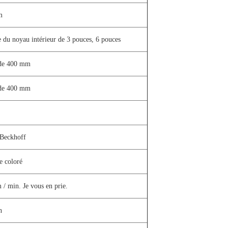
m
 du noyau intérieur de 3 pouces, 6 pouces
de 400 mm
de 400 mm
Beckhoff
e coloré
/ min. Je vous en prie.
n