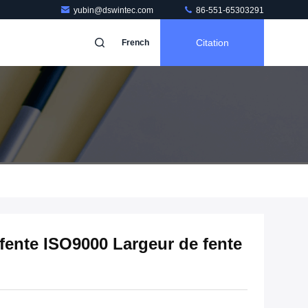
yubin@dswintec.com
86-551-65303291
Citation
French
fente ISO9000 Largeur de fente