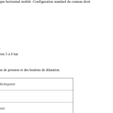
ue horizontal mobile -Configuration standard du couteau droit
e
iron 5 à 6 bar
e de pression et des boulons de dilatation.
déchiqueter
mm