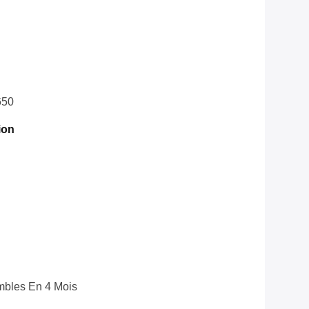
650
ion
bles En 4 Mois