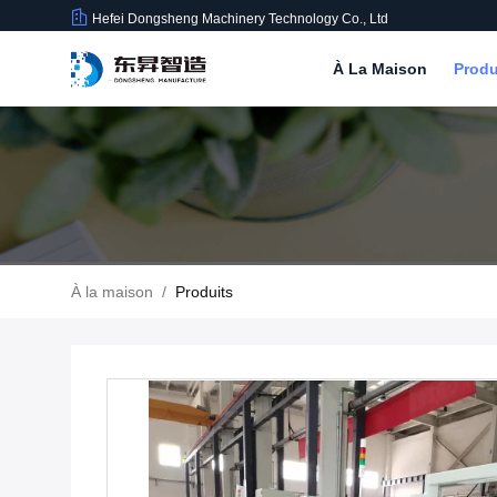
Hefei Dongsheng Machinery Technology Co., Ltd
À La Maison
Produ
À la maison
/
Produits