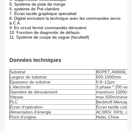
5. Système de piste de marge
6. système de Pré-clairière
7. Écran tactile graphique spécialisé
8. Digital enroulant la technique avec les commandes servo
à C.A.
9. En circuit fermé commandés déroulent
10. Fonction de diagnostic de défauts
11. Système de coupe de vague (facultatif)
Données techniques
Substrat
BOPET, ANIMAL F
Largeur de substrat
500-1000mm
Épaisseur de substrat
0.8~12μm
L'électricité
3 phase * 200 volt
Diamètre de déroulement
maximum 1000mm
Vitesse
max.500m/minute
PLC
Beckhoff Allemagn
Écran d'opération
Écran tactile color
Alimentation d'énergie
AC380V, 50Hz, cour
Point d'origine
Hefei, Chine