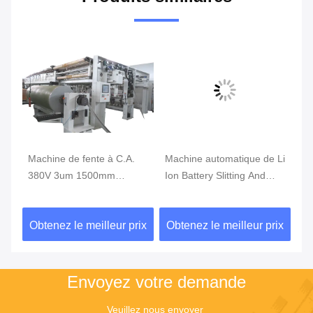
Machine de fente à C.A.
Machine automatique de Li
Ph
380V 3um 1500mm
Ion Battery Slitting And
55
Rewinder, machine de
Rewinding de PE
ma
fente à grande vitesse
ix
Obtenez le meilleur prix
Obtenez le meilleur prix
Ob
Envoyez votre demande
Veuillez nous envoyer 