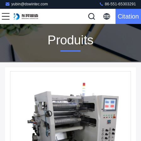
yubin@dswintec.com
86-551-65303291
Citation
Produits