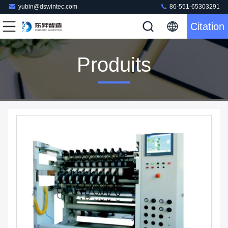
yubin@dswintec.com
86-551-65303291
Citation
Produits