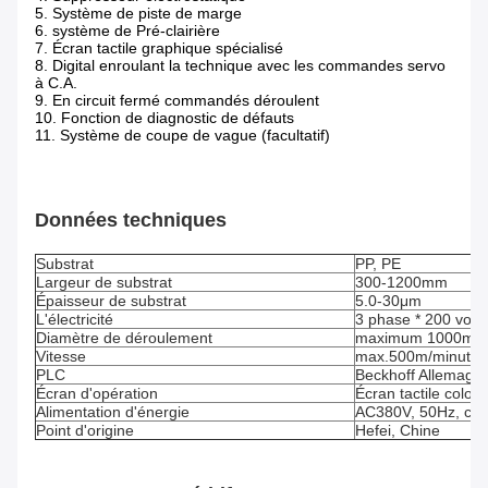
5. Système de piste de marge
6. système de Pré-clairière
7. Écran tactile graphique spécialisé
8. Digital enroulant la technique avec les commandes servo
à C.A.
9. En circuit fermé commandés déroulent
10. Fonction de diagnostic de défauts
11. Système de coupe de vague (facultatif)
Données techniques
Substrat
PP, PE
Largeur de substrat
300-1200mm
Épaisseur de substrat
5.0-30μm
L'électricité
3 phase * 200 volt
Diamètre de déroulement
maximum 1000mm
Vitesse
max.500m/minute
PLC
Beckhoff Allemagn
Écran d'opération
Écran tactile color
Alimentation d'énergie
AC380V, 50Hz, cour
Point d'origine
Hefei, Chine