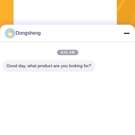
Dongsheng
Envoyer
4:41 AM
Good day, what product are you looking for?
Hefei Dongsheng Machinery Technology
Co., Ltd
yubin@dswintec.com
86-551-65303291
No.2606, route de Jixian, zo