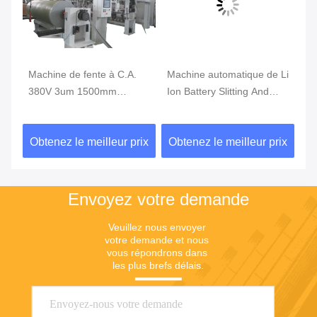
Machine de fente à C.A.
Machine automatique de Li
Ph
380V 3um 1500mm
Ion Battery Slitting And
55
Rewinder, machine de
Rewinding de PE
ma
fente à grande vitesse
ix
Obtenez le meilleur prix
Obtenez le meilleur prix
Ob
Envoyez votre demande
Veuillez nous envoyer 
votre demande et nous 
vous répondrons dans 
les plus brefs délais.