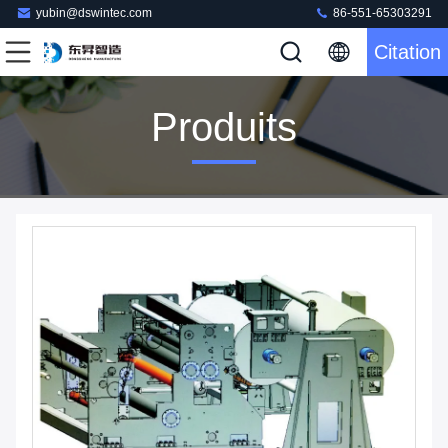
yubin@dswintec.com
86-551-65303291
Citation
Produits