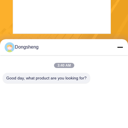
Envoyer
Dongsheng
3:40 AM
Good day, what product are you looking for?
Hefei Dongsheng Machinery Technology
Co., Ltd
yubin@dswintec.com
86-551-65303291
No.2606, route de Jixian, zo