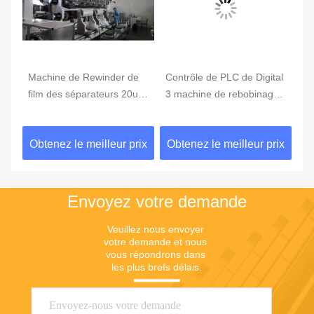
Machine de Rewinder de
Contrôle de PLC de Digital
Ma
de
film des séparateurs 20um
3 machine de rebobinage
Re
200V de lithium
de petit pain de la phase
10
650mm, machine de
au
ix
Obtenez le meilleur prix
Obtenez le meilleur prix
Ob
Rewinder de découpeuse
re
Envoyez votre demande
Veuillez nous envoyer 
votre demande et nous 
vous répondrons dans 
les plus brefs délais.