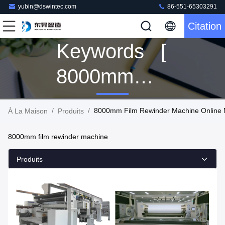
yubin@dswintec.com
86-551-65303291
Citation
Keywords [
8000mm
Film
/
/
8000mm Film Rewinder Machine Online 
À La Maison
Produits
Rewinder
8000mm film rewinder machine
Machine ]
Produits
Match 12
Produits