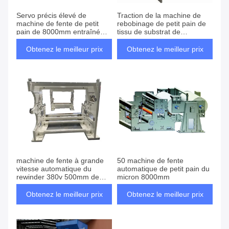
Servo précis élevé de
Traction de la machine de
machine de fente de petit
rebobinage de petit pain de
pain de 8000mm entraîné
tissu de substrat de
par un moteur électrique
350m/Min OPP
Obtenez le meilleur prix
Obtenez le meilleur prix
machine de fente à grande
50 machine de fente
vitesse automatique du
automatique de petit pain du
rewinder 380v 500mm de
micron 8000mm
5500mm à de 8000mm de
film automatique du petit pain
Obtenez le meilleur prix
Obtenez le meilleur prix
60hz