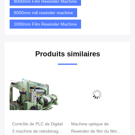
8000mm Film Rewinder Machine
8000mm roll rewinder machine
1000mm Film Rewinder Machine
Produits similaires
e
Contrôle de PLC de Digital
Machine optique de
Fi
um
3 machine de rebobinage
Rewinder de film du film
Ba