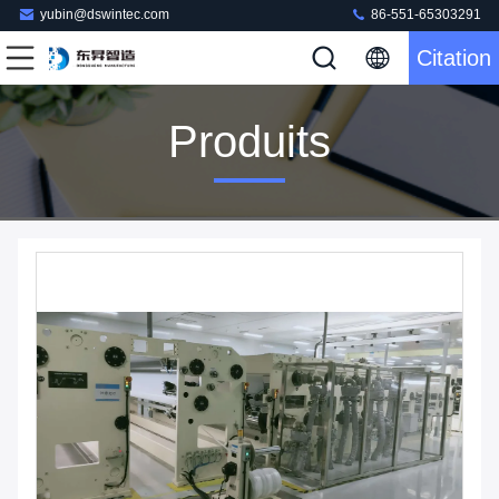
yubin@dswintec.com
86-551-65303291
Citation
Produits