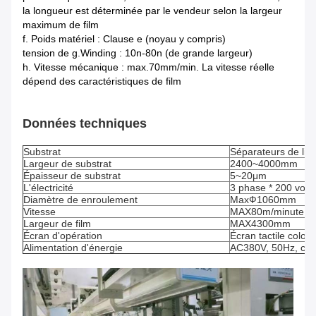
la longueur est déterminée par le vendeur selon la largeur
maximum de film
f. Poids matériel : Clause e (noyau y compris)
tension de g.Winding : 10n-80n (de grande largeur)
h. Vitesse mécanique : max.70mm/min. La vitesse réelle
dépend des caractéristiques de film
Données techniques
Substrat
Séparateurs de lith
Largeur de substrat
2400~4000mm
Épaisseur de substrat
5~20μm
L'électricité
3 phase * 200 volt
Diamètre de enroulement
MaxФ1060mm
Vitesse
MAX80m/minute
Largeur de film
MAX4300mm
Écran d'opération
Écran tactile color
Alimentation d'énergie
AC380V, 50Hz, cour