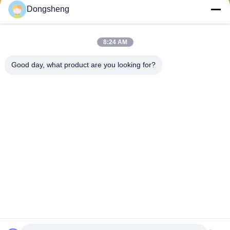
Envoyer
Dongsheng
8:24 AM
Good day, what product are you looking for?
Hefei Dongsheng Machinery Technology
Co., Ltd
yubin@dswintec.com
86-551-65303291
No.2606, route de Jixian, zo
ne de développement écono
mique, Hefei, Anhui, Chine
Chine Bonne qualité Machine de Rewinder de film Le fournisseur. 2026
Hefei Dongsheng Machinery Technology Co., Ltd Tous les droits réservés.