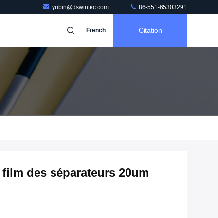
yubin@dswintec.com
86-551-65303291
Citation
French
film des séparateurs 20um