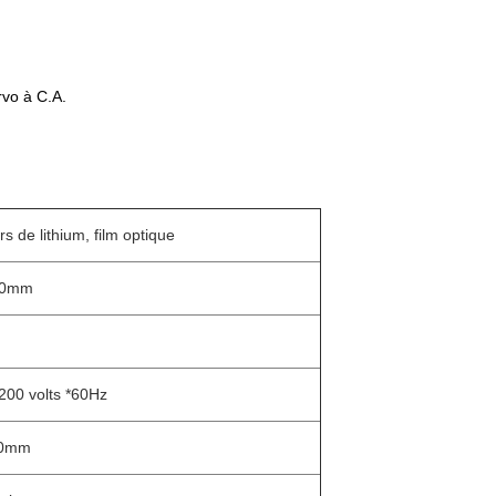
rvo à C.A.
s de lithium, film optique
00mm
200 volts *60Hz
0mm