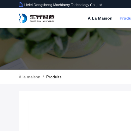
Hefei Dongsheng Machinery Technology Co., Ltd
À La Maison
Produ
À la maison
/
Produits