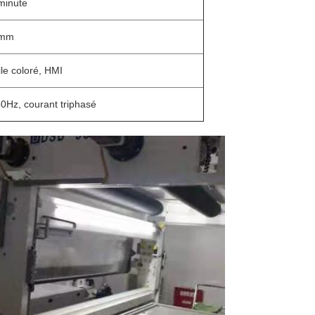
inute
0mm
ile coloré, HMI
0Hz, courant triphasé