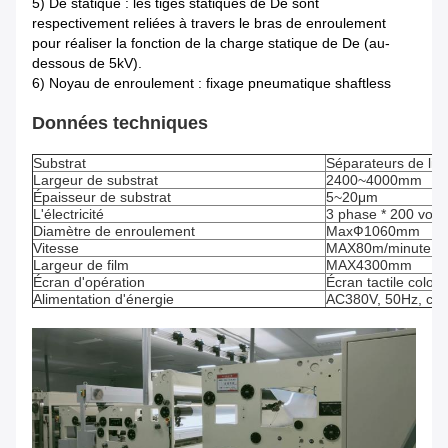
5) De statique : les tiges statiques de De sont
respectivement reliées à travers le bras de enroulement
pour réaliser la fonction de la charge statique de De (au-
dessous de 5kV).
6) Noyau de enroulement : fixage pneumatique shaftless
Données techniques
Substrat
Séparateurs de lith
Largeur de substrat
2400~4000mm
Épaisseur de substrat
5~20μm
L'électricité
3 phase * 200 volt
Diamètre de enroulement
MaxФ1060mm
Vitesse
MAX80m/minute
Largeur de film
MAX4300mm
Écran d'opération
Écran tactile color
Alimentation d'énergie
AC380V, 50Hz, cour