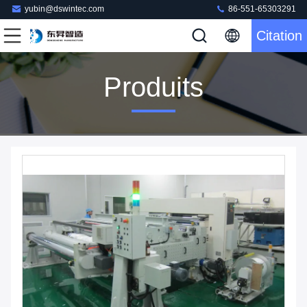
yubin@dswintec.com
86-551-65303291
Citation
Produits