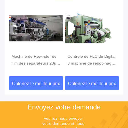
Machine de Rewinder de
Contrôle de PLC de Digital
Ma
de
film des séparateurs 20um
3 machine de rebobinage
Re
200V de lithium
de petit pain de la phase
10
650mm, machine de
au
ix
Obtenez le meilleur prix
Obtenez le meilleur prix
Ob
Rewinder de découpeuse
re
Envoyez votre demande
Veuillez nous envoyer 
votre demande et nous 