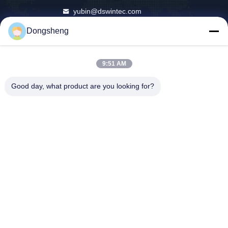
yubin@dswintec.com
86-551-65303291
Dongsheng
No.2606, route de Jixian, zo
ne de développement écono
mique, Hefei, Anhui, Chine
9:51 AM
Good day, what product are you looking for?
Chine Bonne qualité Machine de Rewinder de film Le fournisseur. 2026
Hefei Dongsheng Machinery Technology Co., Ltd Tous les droits réservés.