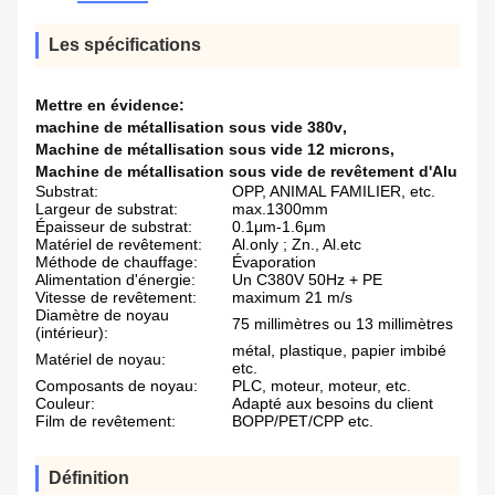
Les spécifications
Mettre en évidence:
machine de métallisation sous vide 380v
,
Machine de métallisation sous vide 12 microns
,
Machine de métallisation sous vide de revêtement d'Alu
Substrat:
OPP, ANIMAL FAMILIER, etc.
Largeur de substrat:
max.1300mm
Épaisseur de substrat:
0.1μm-1.6μm
Matériel de revêtement:
Al.only ; Zn., Al.etc
Méthode de chauffage:
Évaporation
Alimentation d'énergie:
Un C380V 50Hz + PE
Vitesse de revêtement:
maximum 21 m/s
Diamètre de noyau
75 millimètres ou 13 millimètres
(intérieur):
métal, plastique, papier imbibé
Matériel de noyau:
etc.
Composants de noyau:
PLC, moteur, moteur, etc.
Couleur:
Adapté aux besoins du client
Film de revêtement:
BOPP/PET/CPP etc.
Définition