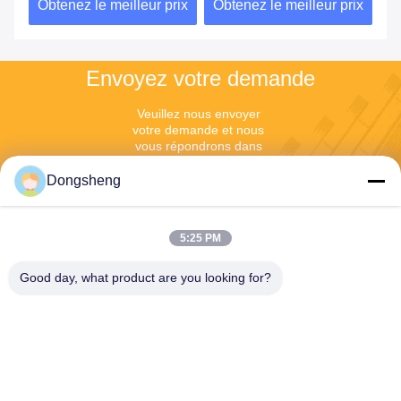
ix
Obtenez le meilleur prix
Obtenez le meilleur prix
Ob
sous vide
Envoyez votre demande
Veuillez nous envoyer 
votre demande et nous 
vous répondrons dans 
les plus brefs délais.
Dongsheng
5:25 PM
Good day, what product are you looking for?
Envoyer