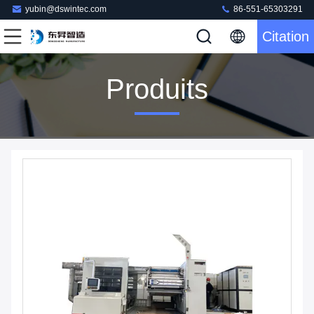
yubin@dswintec.com
86-551-65303291
Citation
Produits