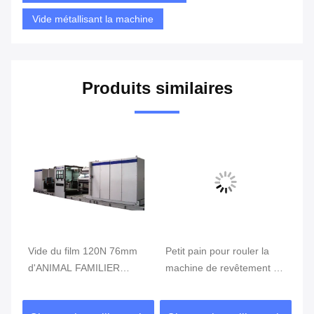
Vide métallisant la machine
Produits similaires
Vide du film 120N 76mm
Petit pain pour rouler la
vi
d'ANIMAL FAMILIER
machine de revêtement de
1
métallisant la machine,
métallisation de 8m/S
mé
m
machine de métallisation
152mm