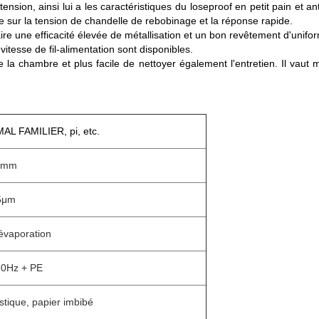
sion, ainsi lui a les caractéristiques du loseproof en petit pain et anti
 sur la tension de chandelle de rebobinage et la réponse rapide.
re une efficacité élevée de métallisation et un bon revêtement d'unifor
 vitesse de fil-alimentation sont disponibles.
la chambre et plus facile de nettoyer également l'entretien. Il vaut m
AL FAMILIER, pi, etc.
0mm
5μm
évaporation
0Hz + PE
stique, papier imbibé