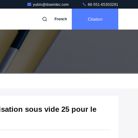
yubin@dswintec.com
86-551-65303291
Citation
French
sation sous vide 25 pour le