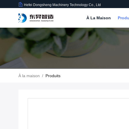
Hefei Dongsheng Machinery Technology Co., Ltd
À La Maison
Produ
À la maison
/
Produits