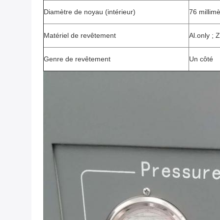
Diamètre de noyau (intérieur)
76 millim
Matériel de revêtement
Al.only ; Z
Genre de revêtement
Un côté