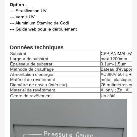
Option :
--- Stratification UV
--- Vernis UV
--- Aluminium Staming de Codl
--- Guide web pour le déroulement
Données techniques
Substrat
CPP, ANIMAL FAMIL
Largeur de substrat
max.1200mm
Épaisseur de substrat
0.1μm-1.5μm
Méthode de chauffage
Bateau d'évaporat
Alimentation d'énergie
AC380V 50Hz + P
Matériel de revêtement
métal, plastique, p
Diamètre de noyau (intérieur)
76 millimètres ou 
Matériel de revêtement
Al.only ; Zn., Al.
Genre de revêtement
Un côté