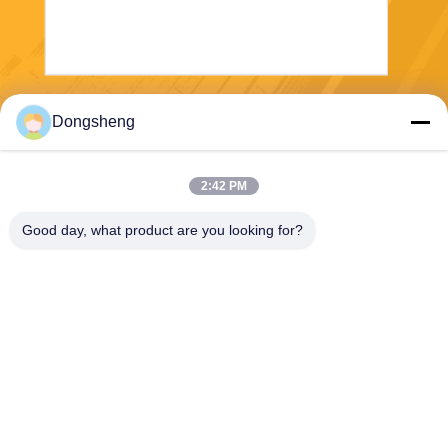
Envoyer
Dongsheng
2:42 PM
Good day, what product are you looking for?
Hefei Dongsheng Machinery Technology
Co., Ltd
yubin@dswintec.com
86-551-65303291
No.2606, route de Jixian, zo
ne de développement écono
mique, Hefei, Anhui, Chine