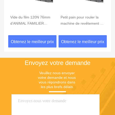
Petit pain pour rouler la
vide à C.A. 380V 50Hz
ma
machine de revêtement de
1200mm de 600mm
de
métallisation de 8m/S
métallisant la machine
d
n
152mm
ix
Obtenez le meilleur prix
Obtenez le meilleur prix
Ob
Envoyez votre demande
Veuillez nous envoyer 
votre demande et nous 
vous répondrons dans 
les plus brefs délais.