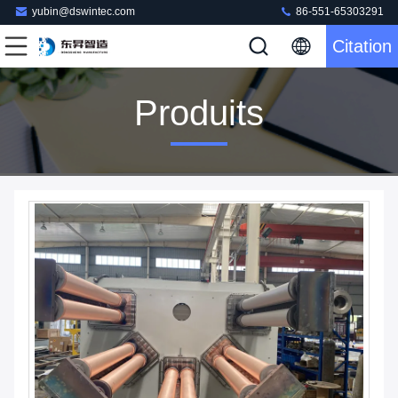
yubin@dswintec.com
86-551-65303291
Citation
Produits