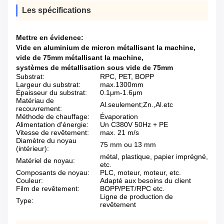
Les spécifications
Mettre en évidence:
Vide en aluminium de micron métallisant la machine
,
vide de 75mm métallisant la machine
,
systèmes de métallisation sous vide de 75mm
Substrat:
RPC, PET, BOPP
Largeur du substrat:
max.1300mm
Épaisseur du substrat:
0.1μm-1.6μm
Matériau de
Al.seulement;Zn.,Al.etc
recouvrement:
Méthode de chauffage:
Évaporation
Alimentation d'énergie:
Un C380V 50Hz + PE
Vitesse de revêtement:
max. 21 m/s
Diamètre du noyau
75 mm ou 13 mm
(intérieur):
métal, plastique, papier imprégné,
Matériel de noyau:
etc.
Composants de noyau:
PLC, moteur, moteur, etc.
Couleur:
Adapté aux besoins du client
Film de revêtement:
BOPP/PET/RPC etc.
Ligne de production de
Type:
revêtement