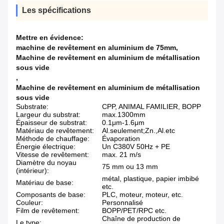
Les spécifications
Mettre en évidence:
machine de revêtement en aluminium de 75mm
,
Machine de revêtement en aluminium de métallisation
sous vide
,
Machine de revêtement en aluminium de métallisation
sous vide
Substrate:
CPP, ANIMAL FAMILIER, BOPP
Largeur du substrat:
max.1300mm
Épaisseur de substrat:
0.1μm-1.6μm
Matériau de revêtement:
Al.seulement;Zn.,Al.etc
Méthode de chauffage:
Évaporation
Énergie électrique:
Un C380V 50Hz + PE
Vitesse de revêtement:
max. 21 m/s
Diamètre du noyau
75 mm ou 13 mm
(intérieur):
métal, plastique, papier imbibé
Matériau de base:
etc.
Composants de base:
PLC, moteur, moteur, etc.
Couleur:
Personnalisé
Film de revêtement:
BOPP/PET/RPC etc.
Chaîne de production de
Le type: