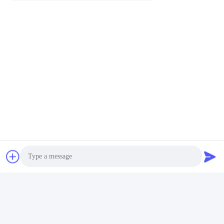
Envoyer
Hefei Dongsheng Machinery Technology
Co., Ltd
yubin@dswintec.com
86-551-65303291
No.2606, route de Jixian, zo
ne de développement écono
mique, Hefei, Anhui, Chine
Photo