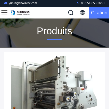
yubin@dswintec.com
86-551-65303291
Citation
Produits