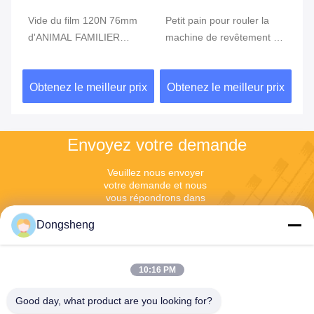
Vide du film 120N 76mm
Petit pain pour rouler la
vi
d'ANIMAL FAMILIER
machine de revêtement de
1
métallisant la machine,
métallisation de 8m/S
mé
m
machine de métallisation
152mm
ix
Obtenez le meilleur prix
Obtenez le meilleur prix
Ob
sous vide
Envoyez votre demande
Veuillez nous envoyer 
votre demande et nous 
vous répondrons dans 
les plus brefs délais.
Dongsheng
10:16 PM
Good day, what product are you looking for?