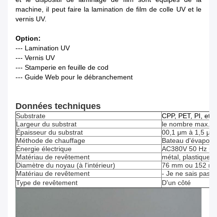
machine, il peut faire la lamination de film de colle UV et le
vernis UV.
Option:
--- Lamination UV
--- Vernis UV
--- Stamperie en feuille de cod
--- Guide Web pour le débranchement
Données techniques
Substrate
CPP, PET, PI, et a
Largeur du substrat
le nombre max.1
Épaisseur du substrat
00,1 μm à 1,5 μm
Méthode de chauffage
Bateau d'évapora
Énergie électrique
AC380V 50 Hz + 
Matériau de revêtement
métal, plastique,
Diamètre du noyau (à l'intérieur)
76 mm ou 152 m
Matériau de revêtement
- Je ne sais pas.
Type de revêtement
D'un côté