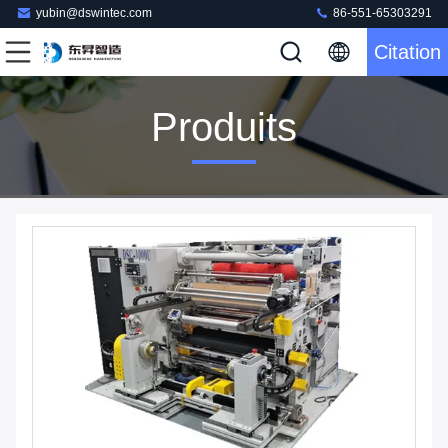
yubin@dswintec.com
86-551-65303291
Citation
Produits