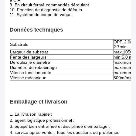
à C.A.
9. En circuit fermé commandés déroulent
10. Fonction de diagnostic de défauts
11. Système de coupe de vague
Données techniques
OPP. 2.0mi
Substrats
2.7mic – 1
Largeur de substrat
max.1050
Fente des largeurs
min.5.0 mil
Déroulez le diamètre
maximum 65
Diamètre de rebobinage
maximum 35
Vitesse fonctionnante
maximum 3
Vitesse mécanique
500m/min 
Emballage et livraison
1. La livraison rapide ;
2. agent logistique professionnel ;
3. équipe bien entraînée et disciplinée d'emballage ;
4. service après-vente : Tous les questions ou problèmes