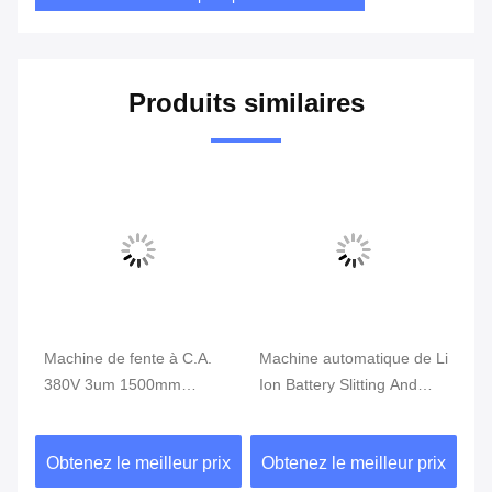
Produits similaires
Machine de fente à C.A.
Machine automatique de Li
Ph
380V 3um 1500mm
Ion Battery Slitting And
55
Rewinder, machine de
Rewinding de PE
ma
fente à grande vitesse
ix
Obtenez le meilleur prix
Obtenez le meilleur prix
Ob