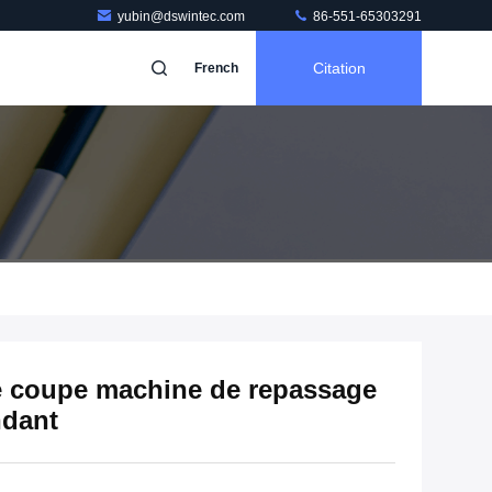
yubin@dswintec.com
86-551-65303291
Citation
French
de coupe machine de repassage
ndant