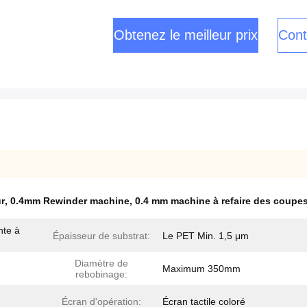
Obtenez le meilleur prix
Cont
ur
,
0.4mm Rewinder machine
,
0.4 mm machine à refaire des coupe
nte à
Épaisseur de substrat:
Le PET Min. 1,5 μm
Diamètre de
Maximum 350mm
rebobinage:
Écran d'opération:
Écran tactile coloré