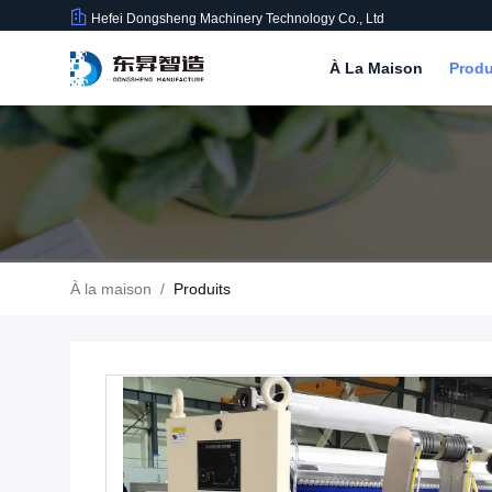
Hefei Dongsheng Machinery Technology Co., Ltd
À La Maison
Produ
À la maison
/
Produits