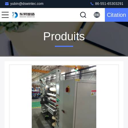
yubin@dswintec.com
86-551-65303291
Citation
Produits