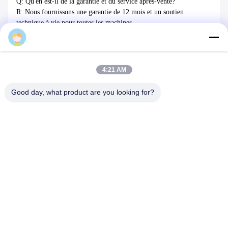
Q: Qu'en est-il de la garantie et du service après-vente?
R: Nous fournissons une garantie de 12 mois et un soutien
technique à vie pour toutes les machines.
La réponse est disponible dans les 12 heures, tandis que la solution
Dongsheng
de dépannage est fournie dans les 48 heures.
Q: Conditions de paiement
4:21 AM
R: TT 30% d'acompte, 70% avant expédition.
Good day, what product are you looking for?
Tags:
machine de fente de 1500mm Rewinder
machine de fente de rewinder de 1000mm
machine de fente de petit pain de 2000mm
Produits similaires