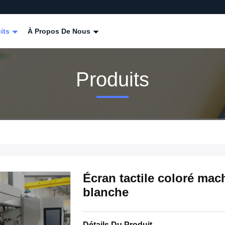
its
À Propos De Nous
Produits
Écran tactile coloré mach
blanche
Détails Du Produit