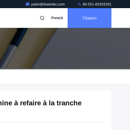
yubin@dswintec.com
86-551-65303291
Citation
French
ine à refaire à la tranche