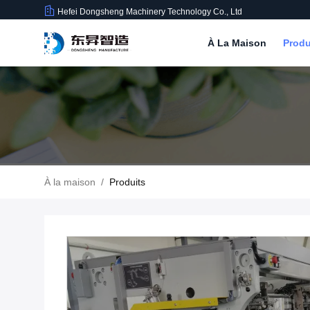
Hefei Dongsheng Machinery Technology Co., Ltd
À La Maison
Produ
À la maison
/
Produits