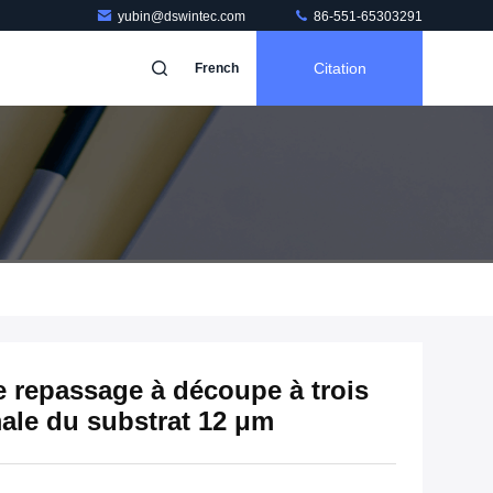
yubin@dswintec.com
86-551-65303291
Citation
French
 repassage à découpe à trois
ale du substrat 12 μm