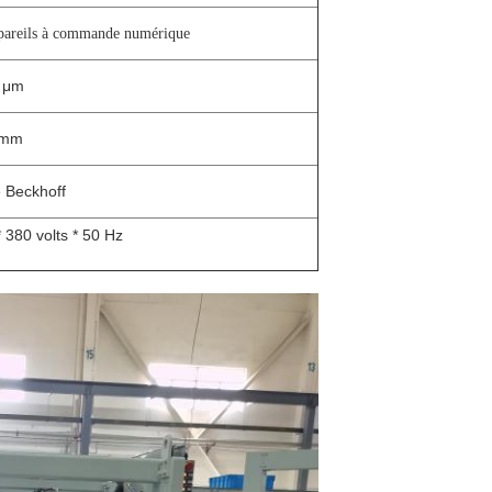
ppareils à commande numérique
 μm
 mm
 Beckhoff
 380 volts * 50 Hz