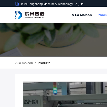
Hefei Dongsheng Machinery Technology Co., Ltd
À La Maison
Produ
À la maison
/
Produits