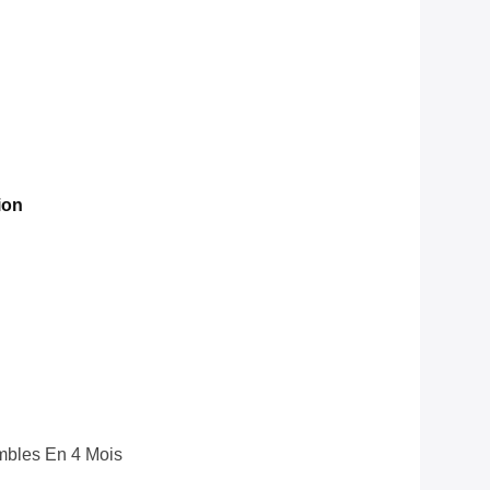
ion
bles En 4 Mois