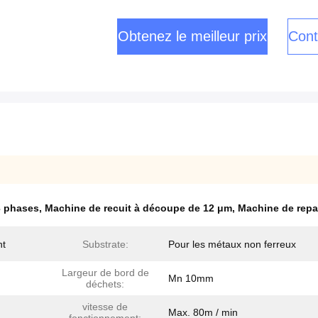
Obtenez le meilleur prix
Cont
3 phases
,
Machine de recuit à découpe de 12 μm
,
Machine de rep
nt
Substrate:
Pour les métaux non ferreux
Largeur de bord de
Mn 10mm
déchets:
vitesse de
Max. 80m / min