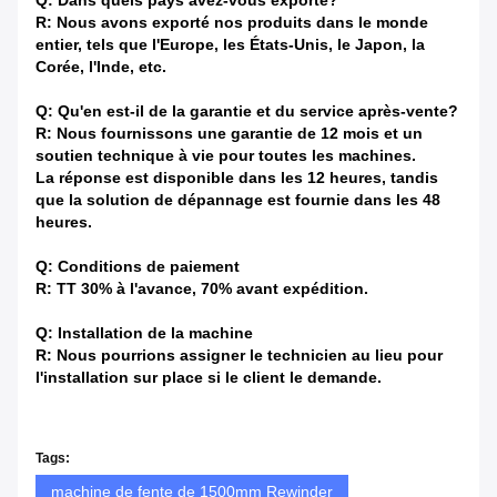
Q: Est-ce que Dongsheng est une usine ou une société
commerciale?
A: Dongsheng est une usine.
Q: Où est située votre usine? Puis-je la visiter avant de
passer commande?
R: Bien sûr, bienvenue à visiter notre usine. Notre usine
est située à Hefei, Anhui, Chine.
Q: Dans quels pays avez-vous exporté?
R: Nous avons exporté nos produits dans le monde
entier, tels que l'Europe, les États-Unis, le Japon, la
Corée, l'Inde, etc.
Q: Qu'en est-il de la garantie et du service après-vente?
R: Nous fournissons une garantie de 12 mois et un
soutien technique à vie pour toutes les machines.
La réponse est disponible dans les 12 heures, tandis
que la solution de dépannage est fournie dans les 48
heures.
Q: Conditions de paiement