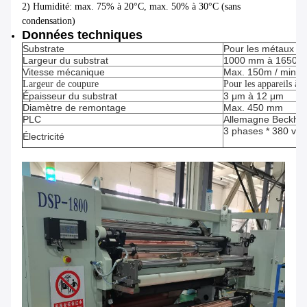
2) Humidité: max. 75% à 20°C, max. 50% à 30°C (sans
condensation)
Données techniques
Substrate
Pour les métaux no
Largeur du substrat
1000 mm à 1650 
Vitesse mécanique
Max. 150m / min. J
Largeur de coupure
Pour les appareils 
Épaisseur du substrat
3 μm à 12 μm
Diamètre de remontage
Max. 450 mm
PLC
Allemagne Beckhof
3 phases * 380 volt
Électricité