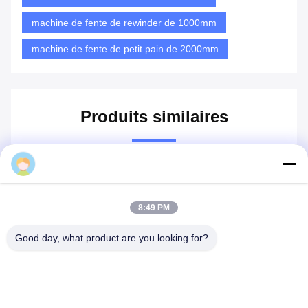
R: TT 30% à l'avance, 70% avant expédition.
Q: Installation de la machine
R: Nous pourrions assigner le technicien au lieu pour
l'installation sur place si le client le demande.
Tags:
machine de fente de 1500mm Rewinder
machine de fente de rewinder de 1000mm
machine de fente de petit pain de 2000mm
8:49 PM
Good day, what product are you looking for?
Produits similaires