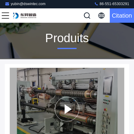
yubin@dswintec.com
86-551-65303291
Citation
Produits