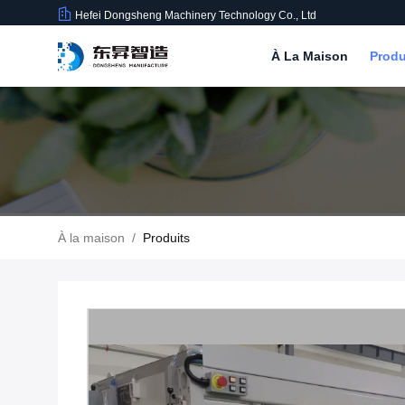
Hefei Dongsheng Machinery Technology Co., Ltd
À La Maison
Produ
À la maison
/
Produits