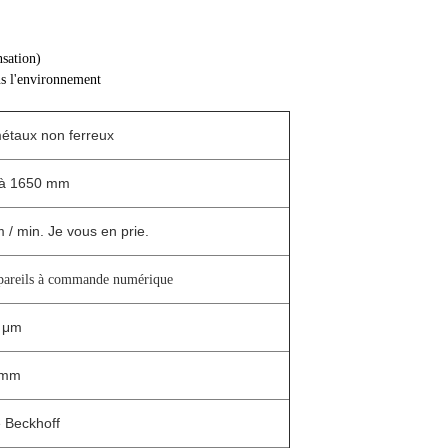
sation)
ans l'environnement
métaux non ferreux
à 1650 mm
/ min. Je vous en prie.
ppareils à commande numérique
 μm
 mm
 Beckhoff