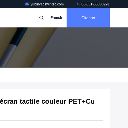
yubin@dswintec.com
86-551-65303291
Citation
French
écran tactile couleur PET+Cu