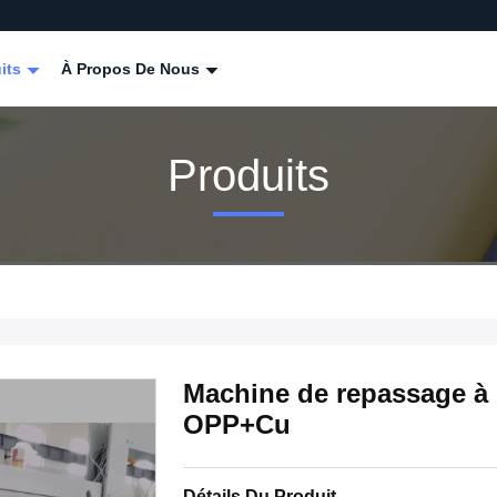
its
À Propos De Nous
Produits
Machine de repassage à 
OPP+Cu
Détails Du Produit